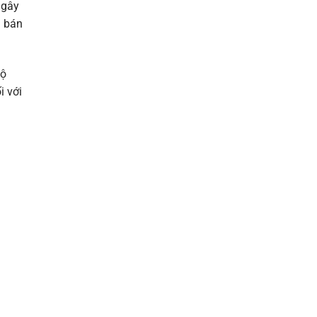
 gây
n bán
độ
i với