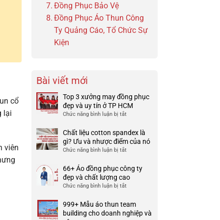
Đồng Phục Bảo Vệ
Đồng Phục Áo Thun Công
Ty Quảng Cáo, Tổ Chức Sự
Kiện
Bài viết mới
Top 3 xưởng may đồng phục
hun cổ
đẹp và uy tín ở TP HCM
 lại
Chức năng bình luận bị tắt
ở
Top
3
Chất liệu cotton spandex là
xưởng
gì? Ưu và nhược điểm của nó
n viên
may
Chức năng bình luận bị tắt
ở
đồng
Chất
nhưng
phục
liệu
66+ Áo đồng phục công ty
đẹp
cotton
đẹp và chất lượng cao
và
spandex
Chức năng bình luận bị tắt
ở
uy
là
66+
tín
gì?
Áo
999+ Mẫu áo thun team
ở
Ưu
đồng
building cho doanh nghiệp và
TP
và
phục