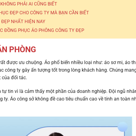
 KHÔNG PHẢI AI CŨNG BIẾT
PHỤC ĐẸP CHO CÔNG TY MÀ BẠN CẦN BIẾT
 ĐẸP NHẤT HIỆN NAY
ẾC ĐỒNG PHỤC ÁO PHÔNG CÔNG TY ĐẸP
ĂN PHÒNG
ất được ưu chuộng. Áo phổ biến nhiều loại như: áo sơ mi, áo t
c công ty
gây ấn tượng tốt trong lòng khách hàng. Chúng mang
 của đối tác.
 tự tin vì là cảm thấy một phần của doanh nghiệp. Đội ngũ nhâ
g ty. Áo công sở không đề cao tiêu chuẩn cao về tính an toàn 