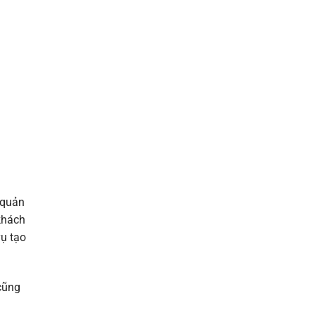
 quản
khách
vụ tạo
cũng