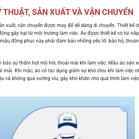
 THUẬT, SẢN XUẤT VÀ VẬN CHUYỂN
ản xuất, vận chuyển được may để dễ dàng di chuyển. Thiết kế c
ộng gây hại từ môi trường làm việc. Áo được thiết kế có túi nắp
g mẫu đồng phục này phải đảm bảo những yếu tố: bảo hộ, thoán
 bảo sự thấm hút mồ hôi, thoải mái khi làm việc. Mẫu áo sản x
i mái. Khi mặc, áo có tác dụng giảm sự khó chịu khi làm việc n
ệu và không quá vướng víu, gây khó khăn cho quá trình làm việc