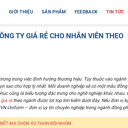
Ủ
GIỚI THIỆU
SẢN PHẨM
FEEDBACK
TIN TỨC
NG TY GIÁ RẺ CHO NHÂN VIÊN THEO
trọng trong việc định hướng thương hiệu. Tùy thuộc vào ngành
họn sao cho hợp lý nhất. Mỗi doanh nghiệp sẽ có một mẫu đồng
phục cũng là biểu tượng đặc trưng cho nghề nghiệp khác nhau.
giá rẻ
theo ngành được lọt top tìm kiếm dưới đây. Nếu đơn vị b
VN Uniform
– đơn vị uy tín chuyên nghiệp trong ngành đồng ph
BIẾT KHI CHỌN ÁO THUN ĐỘI NHÓM