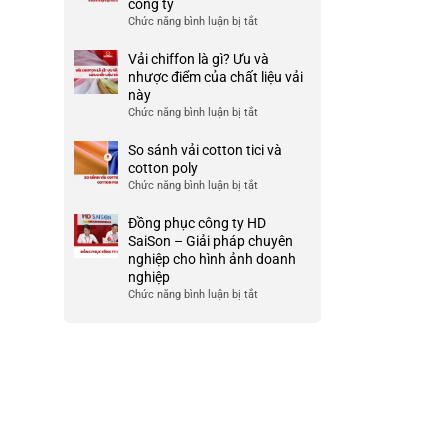
công ty
HCM
nhược
công
Chức năng bình luận bị tắt
ở
điểm
ty
999+
của
đẹp
Mẫu
Vải chiffon là gì? Ưu và
nó
và
áo
nhược điểm của chất liệu vải
chất
thun
này
lượng
team
Chức năng bình luận bị tắt
ở
cao
building
Vải
cho
chiffon
So sánh vải cotton tici và
doanh
là
cotton poly
nghiệp
gì?
Chức năng bình luận bị tắt
ở
và
Ưu
So
công
và
sánh
Đồng phục công ty HD
ty
nhược
vải
SaiSon – Giải pháp chuyên
điểm
cotton
nghiệp cho hình ảnh doanh
của
tici
nghiệp
chất
và
Chức năng bình luận bị tắt
ở
liệu
cotton
Đồng
vải
poly
phục
này
công
ty
HD
SaiSon
–
Giải
pháp