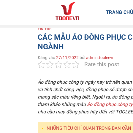
Bỏ
qua
TRANG CH
nội
dung
TIN TỨC
CÁC MẪU ÁO ĐỒNG PHỤC CÔ
NGÀNH
Đăng vào
27/11/2022
bởi
admin.tooleevn
Rate this post
Áo đồng phục công ty
ngày nay trở nên quan 
và tính chất công việc, đồng phục sẽ được c
mang sắc màu riêng biệt. Ngoài ra, áo đồng 
tham khảo những mẫu
áo đồng phục công ty
nhu cầu may đồng phục hãy đến với
TOOLEE
NHỮNG TIÊU CHÍ QUAN TRỌNG BẠN CẦN 