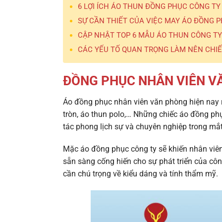
6 LỢI ÍCH ÁO THUN ĐỒNG PHỤC CÔNG TY
SỰ CẦN THIẾT CỦA VIỆC MAY ÁO ĐỒNG 
CẬP NHẬT TOP 6 MẪU ÁO THUN CÔNG TY
CÁC YẾU TỐ QUAN TRỌNG LÀM NÊN CHI
ĐỒNG PHỤC NHÂN VIÊN V
Áo đồng phục nhân viên văn phòng hiện nay r
tròn, áo thun polo,… Những chiếc
áo đồng phụ
tác phong lịch sự và chuyên nghiệp trong mắt
Mặc
áo đồng phục công ty
sẽ khiến nhân viên
sẵn sàng cống hiến cho sự phát triển của côn
cần chú trọng về kiểu dáng và tính thẩm mỹ.