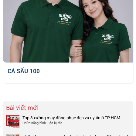
CÁ SẤU 100
Bài viết mới
Top 3 xưởng may đồng phục đẹp và uy tín ở TP HCM
Chức năng bình luận bị tắt
ở
Top
3