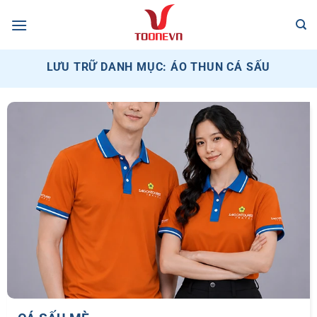
Bỏ
qua
nội
dung
LƯU TRỮ DANH MỤC:
ÁO THUN CÁ SẤU