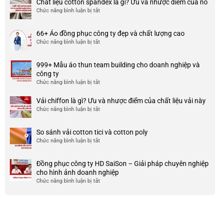
Chất liệu cotton spandex là gì? Ưu và nhược điểm của nó
xưởng
Chức năng bình luận bị tắt
ở
may
Chất
đồng
liệu
phục
66+ Áo đồng phục công ty đẹp và chất lượng cao
cotton
đẹp
Chức năng bình luận bị tắt
ở
spandex
và
66+
là
uy
Áo
gì?
tín
999+ Mẫu áo thun team building cho doanh nghiệp và
đồng
Ưu
ở
công ty
phục
và
TP
Chức năng bình luận bị tắt
ở
công
nhược
HCM
999+
ty
điểm
Mẫu
Vải chiffon là gì? Ưu và nhược điểm của chất liệu vải này
đẹp
của
áo
và
Chức năng bình luận bị tắt
ở
nó
thun
chất
Vải
team
lượng
chiffon
So sánh vải cotton tici và cotton poly
building
cao
là
Chức năng bình luận bị tắt
cho
ở
gì?
doanh
So
Ưu
nghiệp
sánh
và
Đồng phục công ty HD SaiSon – Giải pháp chuyên nghiệp
và
vải
nhược
cho hình ảnh doanh nghiệp
công
cotton
điểm
Chức năng bình luận bị tắt
ở
ty
tici
của
Đồng
và
chất
phục
cotton
liệu
công
poly
vải
ty
này