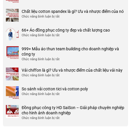
Top
3
Chất liệu cotton spandex là gì? Ưu và nhược điểm của nó
xưởng
Chức năng bình luận bị tắt
ở
may
Chất
đồng
liệu
phục
66+ Áo đồng phục công ty đẹp và chất lượng cao
cotton
đẹp
Chức năng bình luận bị tắt
ở
spandex
và
66+
là
uy
Áo
gì?
tín
999+ Mẫu áo thun team building cho doanh nghiệp và
đồng
Ưu
ở
công ty
phục
và
TP
Chức năng bình luận bị tắt
ở
công
nhược
HCM
999+
ty
điểm
Mẫu
Vải chiffon là gì? Ưu và nhược điểm của chất liệu vải này
đẹp
của
áo
và
Chức năng bình luận bị tắt
ở
nó
thun
chất
Vải
team
lượng
chiffon
So sánh vải cotton tici và cotton poly
building
cao
là
Chức năng bình luận bị tắt
cho
ở
gì?
doanh
So
Ưu
nghiệp
sánh
và
Đồng phục công ty HD SaiSon – Giải pháp chuyên nghiệp
và
vải
nhược
cho hình ảnh doanh nghiệp
công
cotton
điểm
Chức năng bình luận bị tắt
ở
ty
tici
của
Đồng
và
chất
phục
cotton
liệu