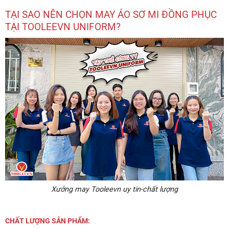
TẠI SAO NÊN CHỌN MAY ÁO SƠ MI ĐỒNG PHỤC
TẠI TOOLEEVN UNIFORM?
Xưởng may Tooleevn uy tin-chất lượng
CHẤT LƯỢNG SẢN PHẨM: