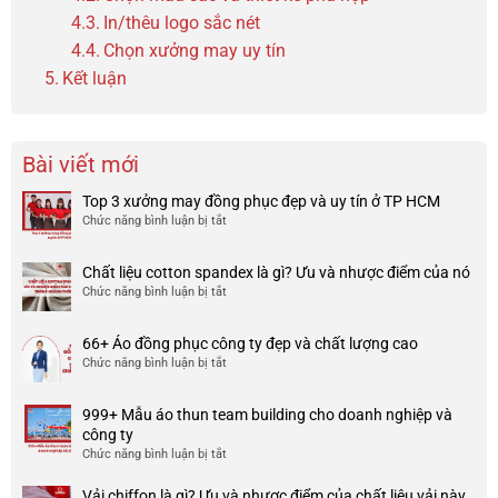
In/thêu logo sắc nét
Chọn xưởng may uy tín
Kết luận
Bài viết mới
Top 3 xưởng may đồng phục đẹp và uy tín ở TP HCM
Chức năng bình luận bị tắt
ở
Top
3
Chất liệu cotton spandex là gì? Ưu và nhược điểm của nó
xưởng
Chức năng bình luận bị tắt
ở
may
Chất
đồng
liệu
phục
66+ Áo đồng phục công ty đẹp và chất lượng cao
cotton
đẹp
Chức năng bình luận bị tắt
ở
spandex
và
66+
là
uy
Áo
gì?
tín
999+ Mẫu áo thun team building cho doanh nghiệp và
đồng
Ưu
ở
công ty
phục
và
TP
Chức năng bình luận bị tắt
ở
công
nhược
HCM
999+
ty
điểm
Mẫu
Vải chiffon là gì? Ưu và nhược điểm của chất liệu vải này
đẹp