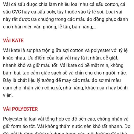
Vải cá sấu được chia làm nhiều loại như cá sấu cotton, cá
sấu CVC hay cá sấu poly, tùy thuộc vào tỷ lệ sợi. Loại vải
này rất được ưa chuộng trong các mẫu áo đồng phục dành
cho nhân viên văn phòng, lễ tân, bán hàng,…
VẢI KATE
Vải kate là sự pha trộn giữa sợi cotton và polyester với tỷ lệ
khác nhau. Ưu điểm của loại vải này là ít nhăn, dễ giặt,
nhanh khô và giữ màu tốt. Vải kate có bề mặt mịn, không
bám bụi, tạo cảm giác sạch sẽ và chỉn chu cho người mặc.
Đây là chất liệu lý tưởng để may các mẫu áo sơ mi màu
cam cho nhân viên công sở, nhà hàng, khách sạn hay bệnh
viện.
VẢI POLYESTER
Polyester là loại vải tổng hợp có độ bền cao, chống nhăn và
giữ form áo tốt. Vải không thấm nước nên khô rất nhanh. Do
đó, vải thường được sử dụng trong các môi trường đặc thù