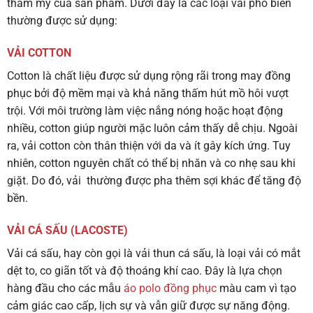
thẩm mỹ của sản phẩm. Dưới đây là các loại vải phổ biến
thường được sử dụng:
VẢI COTTON
Cotton là chất liệu được sử dụng rộng rãi trong may đồng
phục bởi độ mềm mại và khả năng thấm hút mồ hôi vượt
trội. Với môi trường làm việc nắng nóng hoặc hoạt động
nhiều, cotton giúp người mặc luôn cảm thấy dễ chịu. Ngoài
ra, vải cotton còn thân thiện với da và ít gây kích ứng. Tuy
nhiên, cotton nguyên chất có thể bị nhăn và co nhẹ sau khi
giặt. Do đó, vải thường được pha thêm sợi khác để tăng độ
bền.
VẢI CÁ SẤU (LACOSTE)
Vải cá sấu, hay còn gọi là vải thun cá sấu, là loại vải có mắt
dệt to, co giãn tốt và độ thoáng khí cao. Đây là lựa chọn
hàng đầu cho các mẫu
áo polo đồng phục
màu cam vì tạo
cảm giác cao cấp, lịch sự và vẫn giữ được sự năng động.