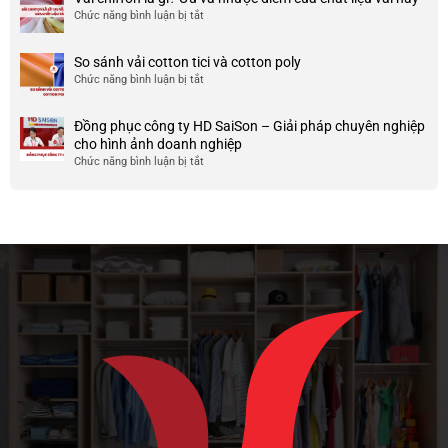
của
áo
và
Chức năng bình luận bị tắt
ở
nó
thun
chất
Vải
team
lượng
chiffon
So sánh vải cotton tici và cotton poly
building
cao
là
Chức năng bình luận bị tắt
cho
ở
gì?
doanh
So
Ưu
nghiệp
sánh
và
Đồng phục công ty HD SaiSon – Giải pháp chuyên nghiệp
và
vải
nhược
cho hình ảnh doanh nghiệp
công
cotton
điểm
Chức năng bình luận bị tắt
ở
ty
tici
của
Đồng
và
chất
phục
cotton
liệu
công
poly
vải
ty
này
HD
SaiSon
–
Giải
pháp
chuyên
nghiệp
cho
hình
ảnh
doanh
nghiệp