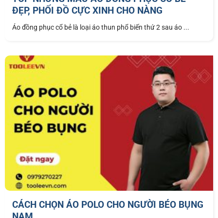
ĐẸP, PHỐI ĐỒ CỰC XINH CHO NÀNG
Áo đồng phục cổ bẻ là loại áo thun phổ biến thứ 2 sau áo ...
CÁCH CHỌN ÁO POLO CHO NGƯỜI BÉO BỤNG
NAM