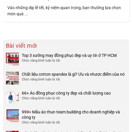
Vào những dịp lễ tết, kỷ niệm quan trọng, bạn thường lựa chọn
món quà ...
Bài viết mới
Top 3 xưởng may đồng phục đẹp và uy tín ở TP HCM
Chức năng bình luận bị tắt
ở
Top
3
Chất liệu cotton spandex là gì? Ưu và nhược điểm của nó
xưởng
Chức năng bình luận bị tắt
ở
may
Chất
đồng
liệu
phục
66+ Áo đồng phục công ty đẹp và chất lượng cao
cotton
đẹp
Chức năng bình luận bị tắt
ở
spandex
và
66+
là
uy
Áo
gì?
tín
999+ Mẫu áo thun team building cho doanh nghiệp và
đồng
Ưu
ở
công ty
phục
và
TP
Chức năng bình luận bị tắt
ở
công
nhược
HCM
999+
ty
điểm