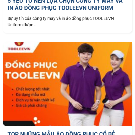
5 YẾU TỐ NÊN LỰA CHỌN CÔNG TY MAY VÀ
IN ÁO ĐỒNG PHỤC TOOLEEVN UNIFORM
Sự uy tín của công ty may và in áo đồng phục TOOLEEVN
Uniform được ...
TOP NHỮNG MẪU ÁO ĐỒNG PHỤC CỔ BẺ