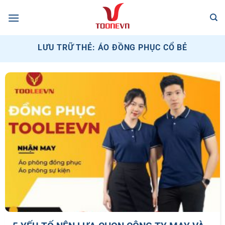
Bỏ
qua
nội
dung
LƯU TRỮ THẺ:
ÁO ĐỒNG PHỤC CỔ BẺ