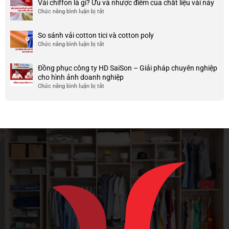
Mẫu
Vải chiffon là gì? Ưu và nhược điểm của chất liệu vải này
đẹp
của
áo
và
Chức năng bình luận bị tắt
ở
nó
thun
chất
Vải
team
lượng
chiffon
So sánh vải cotton tici và cotton poly
building
cao
là
Chức năng bình luận bị tắt
cho
ở
gì?
doanh
So
Ưu
nghiệp
sánh
và
Đồng phục công ty HD SaiSon – Giải pháp chuyên nghiệp
và
vải
nhược
cho hình ảnh doanh nghiệp
công
cotton
điểm
Chức năng bình luận bị tắt
ở
ty
tici
của
Đồng
và
chất
phục
cotton
liệu
công
poly
vải
ty
này
HD
SaiSon
–
Giải
pháp
chuyên
nghiệp
cho
hình
ảnh
doanh
nghiệp