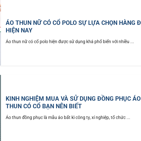
ÁO THUN NỮ CÓ CỔ POLO SỰ LỰA CHỌN HÀNG 
HIỆN NAY
Áo thun nữ có cổ polo hiện được sử dụng khá phổ biến với nhiều ...
KINH NGHIỆM MUA VÀ SỬ DỤNG ĐỒNG PHỤC ÁO
THUN CÓ CỔ BẠN NÊN BIẾT
Áo thun đồng phục là mẫu áo bất kì công ty, xí nghiệp, tổ chức ...