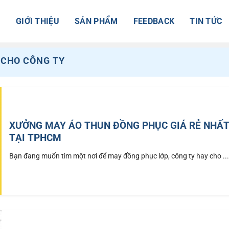
Ủ
GIỚI THIỆU
SẢN PHẨM
FEEDBACK
TIN TỨC
 CHO CÔNG TY
XƯỞNG MAY ÁO THUN ĐỒNG PHỤC GIÁ RẺ NHẤ
TẠI TPHCM
Bạn đang muốn tìm một nơi để may đồng phục lớp, công ty hay cho ..