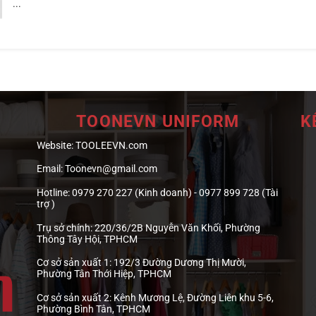
...
TOONEVN UNIFORM
K
Website:
TOOLEEVN.com
Email:
Toonevn@gmail.com
Hotline:
0979 270 227 (Kinh doanh) - 0977 899 728 (Tài
trợ )
Trụ sở chính:
220/36/2B Nguyễn Văn Khối, Phường
Thông Tây Hội, TPHCM
Cơ sở sản xuất 1:
192/3 Đường Dương Thị Mười,
Phường Tân Thới Hiệp, TPHCM
Cơ sở sản xuất 2:
Kênh Mương Lệ, Đường Liên khu 5-6,
Phường Bình Tân, TPHCM