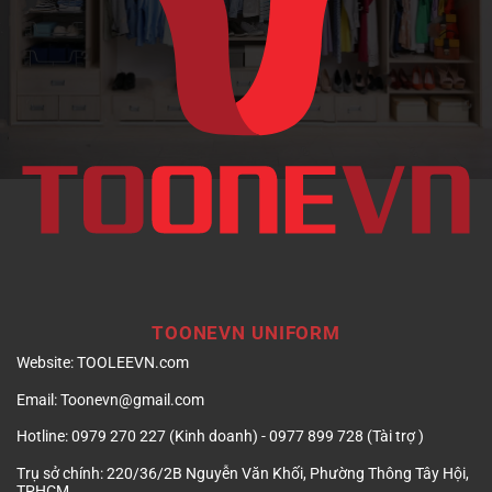
doanh
nghiệp
TOONEVN UNIFORM
Website:
TOOLEEVN.com
Email:
Toonevn@gmail.com
Hotline:
0979 270 227 (Kinh doanh) - 0977 899 728 (Tài trợ )
Trụ sở chính:
220/36/2B Nguyễn Văn Khối, Phường Thông Tây Hội,
TPHCM