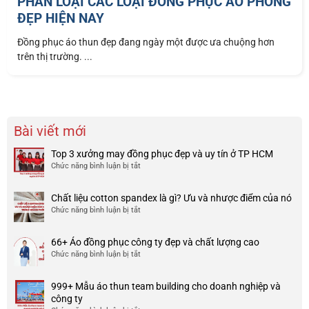
PHÂN LOẠI CÁC LOẠI ĐỒNG PHỤC ÁO PHÔNG
ĐẸP HIỆN NAY
Đồng phục áo thun đẹp đang ngày một được ưa chuộng hơn
trên thị trường. ...
Bài viết mới
Top 3 xưởng may đồng phục đẹp và uy tín ở TP HCM
Chức năng bình luận bị tắt
ở
Top
3
Chất liệu cotton spandex là gì? Ưu và nhược điểm của nó
xưởng
Chức năng bình luận bị tắt
ở
may
Chất
đồng
liệu
phục
66+ Áo đồng phục công ty đẹp và chất lượng cao
cotton
đẹp
Chức năng bình luận bị tắt
ở
spandex
và
66+
là
uy
Áo
gì?
tín
999+ Mẫu áo thun team building cho doanh nghiệp và
đồng
Ưu
ở
công ty
phục
và
TP