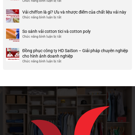
Chức năng bình luận bị tắt
ở
công
nhược
HCM
999+
ty
điểm
Mẫu
Vải chiffon là gì? Ưu và nhược điểm của chất liệu vải này
đẹp
của
áo
và
Chức năng bình luận bị tắt
ở
nó
thun
chất
Vải
team
lượng
chiffon
So sánh vải cotton tici và cotton poly
building
cao
là
Chức năng bình luận bị tắt
cho
ở
gì?
doanh
So
Ưu
nghiệp
sánh
và
Đồng phục công ty HD SaiSon – Giải pháp chuyên nghiệp
và
vải
nhược
cho hình ảnh doanh nghiệp
công
cotton
điểm
Chức năng bình luận bị tắt
ở
ty
tici
của
Đồng
và
chất
phục
cotton
liệu
công
poly
vải
ty
này
HD
SaiSon
–
Giải
pháp
chuyên
nghiệp
cho
hình
ảnh