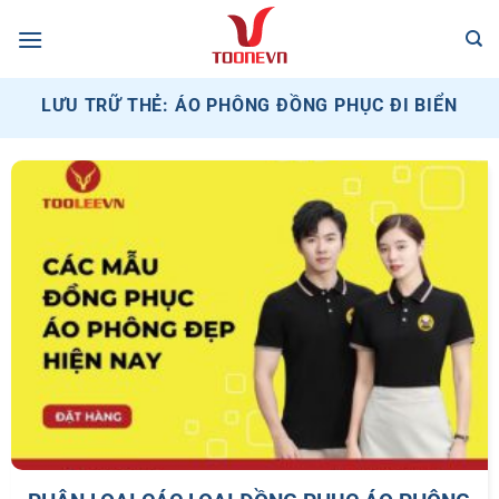
Bỏ
qua
nội
dung
LƯU TRỮ THẺ:
ÁO PHÔNG ĐỒNG PHỤC ĐI BIỂN