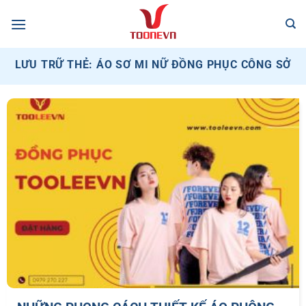
Bỏ
qua
nội
dung
LƯU TRỮ THẺ:
ÁO SƠ MI NỮ ĐỒNG PHỤC CÔNG SỞ