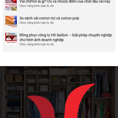
Mẫu
Vải chiffon là gì? Ưu và nhược điểm của chất liệu vải này
đẹp
của
áo
và
Chức năng bình luận bị tắt
ở
nó
thun
chất
Vải
team
lượng
chiffon
So sánh vải cotton tici và cotton poly
building
cao
là
Chức năng bình luận bị tắt
cho
ở
gì?
doanh
So
Ưu
nghiệp
sánh
và
Đồng phục công ty HD SaiSon – Giải pháp chuyên nghiệp
và
vải
nhược
cho hình ảnh doanh nghiệp
công
cotton
điểm
Chức năng bình luận bị tắt
ở
ty
tici
của
Đồng
và
chất
phục
cotton
liệu
công
poly
vải
ty
này
HD
SaiSon
–
Giải
pháp
chuyên
nghiệp
cho
hình
ảnh
doanh
nghiệp