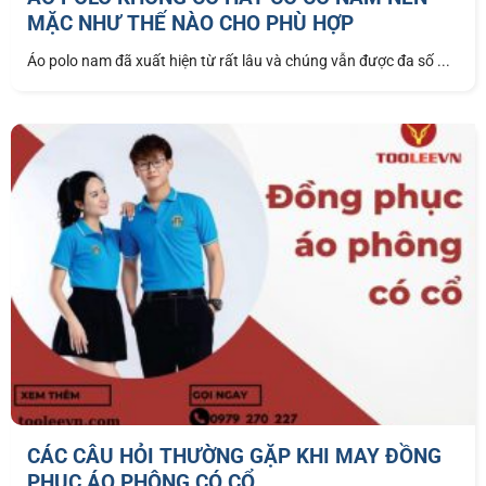
MẶC NHƯ THẾ NÀO CHO PHÙ HỢP
Áo polo nam đã xuất hiện từ rất lâu và chúng vẫn được đa số ...
CÁC CÂU HỎI THƯỜNG GẶP KHI MAY ĐỒNG
PHỤC ÁO PHÔNG CÓ CỔ