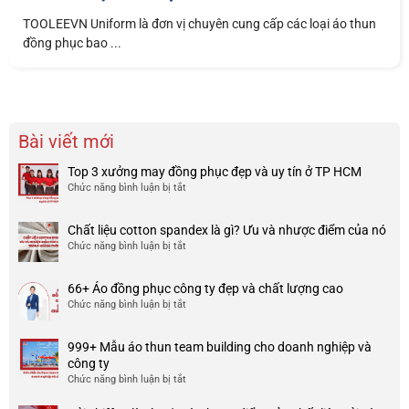
TOOLEEVN Uniform là đơn vị chuyên cung cấp các loại áo thun
đồng phục bao ...
Bài viết mới
Top 3 xưởng may đồng phục đẹp và uy tín ở TP HCM
Chức năng bình luận bị tắt
ở
Top
3
Chất liệu cotton spandex là gì? Ưu và nhược điểm của nó
xưởng
Chức năng bình luận bị tắt
ở
may
Chất
đồng
liệu
phục
66+ Áo đồng phục công ty đẹp và chất lượng cao
cotton
đẹp
Chức năng bình luận bị tắt
ở
spandex
và
66+
là
uy
Áo
gì?
tín
999+ Mẫu áo thun team building cho doanh nghiệp và
đồng
Ưu
ở
công ty
phục
và
TP
Chức năng bình luận bị tắt
ở
công
nhược
HCM
999+
ty
điểm