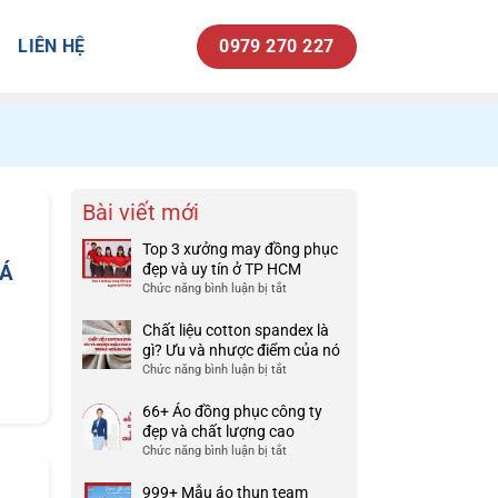
LIÊN HỆ
0979 270 227
Bài viết mới
Top 3 xưởng may đồng phục
IÁ
đẹp và uy tín ở TP HCM
Chức năng bình luận bị tắt
ở
Top
3
Chất liệu cotton spandex là
xưởng
gì? Ưu và nhược điểm của nó
may
Chức năng bình luận bị tắt
ở
đồng
Chất
phục
liệu
66+ Áo đồng phục công ty
đẹp
cotton
đẹp và chất lượng cao
và
spandex
Chức năng bình luận bị tắt
ở
uy
là
66+
tín
gì?
Áo
999+ Mẫu áo thun team
ở