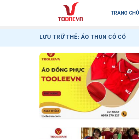
Bỏ
qua
TRANG CH
nội
dung
LƯU TRỮ THẺ:
ÁO THUN CÓ CỔ