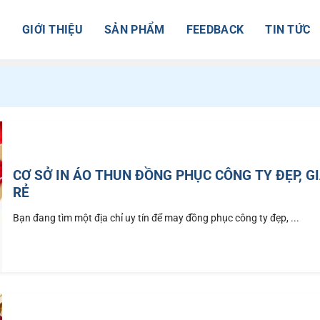
Ủ
GIỚI THIỆU
SẢN PHẨM
FEEDBACK
TIN TỨC
CƠ SỞ IN ÁO THUN ĐỒNG PHỤC CÔNG TY ĐẸP, G
RẺ
Bạn đang tìm một địa chỉ uy tín để may đồng phục công ty đẹp, ...