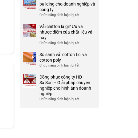
Ưu
đồng
building cho doanh nghiệp và
TP
và
phục
công ty
HCM
nhược
công
Chức năng bình luận bị tắt
ở
điểm
ty
999+
của
đẹp
Mẫu
Vải chiffon là gì? Ưu và
nó
và
áo
nhược điểm của chất liệu vải
chất
thun
này
lượng
team
Chức năng bình luận bị tắt
ở
cao
building
Vải
cho
chiffon
So sánh vải cotton tici và
doanh
là
cotton poly
nghiệp
gì?
Chức năng bình luận bị tắt
ở
và
Ưu
So
công
và
sánh
Đồng phục công ty HD
ty
nhược
vải
SaiSon – Giải pháp chuyên
điểm
cotton
nghiệp cho hình ảnh doanh
của
tici
nghiệp
chất
và
Chức năng bình luận bị tắt
ở
liệu
cotton
Đồng
vải
poly
phục
này
công
ty
HD
SaiSon
–