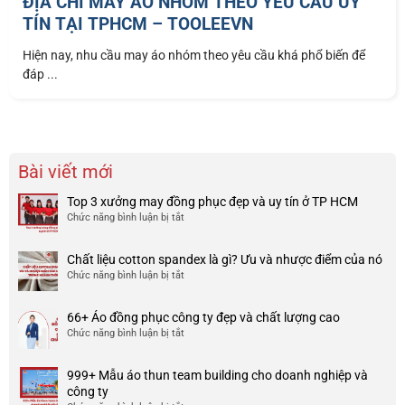
ĐỊA CHỈ MAY ÁO NHÓM THEO YÊU CẦU UY
TÍN TẠI TPHCM – TOOLEEVN
Hiện nay, nhu cầu may áo nhóm theo yêu cầu khá phổ biến để
đáp ...
Bài viết mới
Top 3 xưởng may đồng phục đẹp và uy tín ở TP HCM
Chức năng bình luận bị tắt
ở
Top
3
Chất liệu cotton spandex là gì? Ưu và nhược điểm của nó
xưởng
Chức năng bình luận bị tắt
ở
may
Chất
đồng
liệu
phục
66+ Áo đồng phục công ty đẹp và chất lượng cao
cotton
đẹp
Chức năng bình luận bị tắt
ở
spandex
và
66+
là
uy
Áo
gì?
tín
999+ Mẫu áo thun team building cho doanh nghiệp và
đồng
Ưu
ở
công ty
phục
và
TP