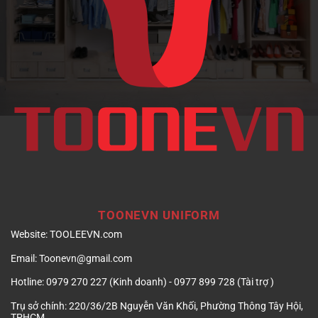
doanh
nghiệp
TOONEVN UNIFORM
Website:
TOOLEEVN.com
Email:
Toonevn@gmail.com
Hotline:
0979 270 227 (Kinh doanh) - 0977 899 728 (Tài trợ )
Trụ sở chính:
220/36/2B Nguyễn Văn Khối, Phường Thông Tây Hội,
TPHCM