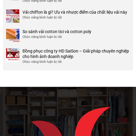
Chức năng bình luận bị tắt
ở
công
nhược
HCM
999+
ty
điểm
Mẫu
Vải chiffon là gì? Ưu và nhược điểm của chất liệu vải này
đẹp
của
áo
và
Chức năng bình luận bị tắt
ở
nó
thun
chất
Vải
team
lượng
chiffon
So sánh vải cotton tici và cotton poly
building
cao
là
Chức năng bình luận bị tắt
cho
ở
gì?
doanh
So
Ưu
nghiệp
sánh
và
Đồng phục công ty HD SaiSon – Giải pháp chuyên nghiệp
và
vải
nhược
cho hình ảnh doanh nghiệp
công
cotton
điểm
Chức năng bình luận bị tắt
ở
ty
tici
của
Đồng
và
chất
phục
cotton
liệu
công
poly
vải
ty
này
HD
SaiSon
–
Giải
pháp
chuyên
nghiệp
cho
hình
ảnh