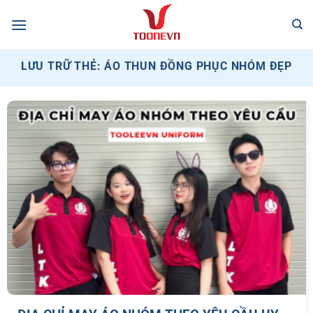
Bỏ
qua
nội
dung
LƯU TRỮ THẺ:
ÁO THUN ĐỒNG PHỤC NHÓM ĐẸP