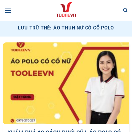
Bỏ
qua
nội
dung
LƯU TRỮ THẺ:
ÁO THUN NỮ CÓ CỔ POLO