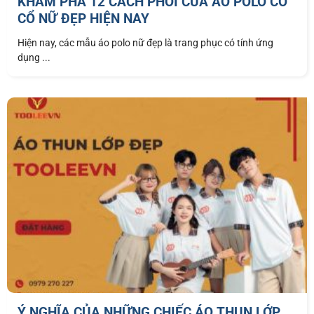
KHÁM PHÁ 12 CÁCH PHỐI CỦA ÁO POLO CÓ
CỔ NỮ ĐẸP HIỆN NAY
Hiện nay, các mẫu áo polo nữ đẹp là trang phục có tính ứng
dụng ...
Ý NGHĨA CỦA NHỮNG CHIẾC ÁO THUN LỚP