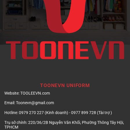
doanh
nghiệp
TOONEVN UNIFORM
Website:
TOOLEEVN.com
Email:
Toonevn@gmail.com
Hotline:
0979 270 227 (Kinh doanh) - 0977 899 728 (Tài trợ )
Trụ sở chính:
220/36/2B Nguyễn Văn Khối, Phường Thông Tây Hội,
TPHCM