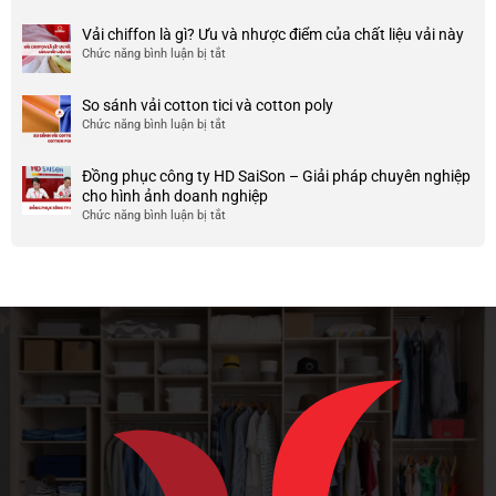
nhược
HCM
999+
ty
điểm
Mẫu
Vải chiffon là gì? Ưu và nhược điểm của chất liệu vải này
đẹp
của
áo
và
Chức năng bình luận bị tắt
ở
nó
thun
chất
Vải
team
lượng
chiffon
So sánh vải cotton tici và cotton poly
building
cao
là
Chức năng bình luận bị tắt
cho
ở
gì?
doanh
So
Ưu
nghiệp
sánh
và
Đồng phục công ty HD SaiSon – Giải pháp chuyên nghiệp
và
vải
nhược
cho hình ảnh doanh nghiệp
công
cotton
điểm
Chức năng bình luận bị tắt
ở
ty
tici
của
Đồng
và
chất
phục
cotton
liệu
công
poly
vải
ty
này
HD
SaiSon
–
Giải
pháp
chuyên
nghiệp
cho
hình
ảnh