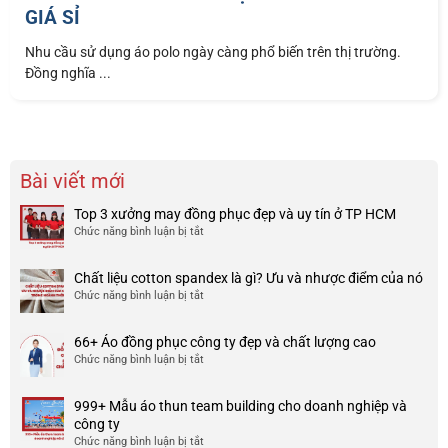
GIÁ SỈ
Nhu cầu sử dụng áo polo ngày càng phổ biến trên thị trường.
Đồng nghĩa ...
Bài viết mới
Top 3 xưởng may đồng phục đẹp và uy tín ở TP HCM
Chức năng bình luận bị tắt
ở
Top
3
Chất liệu cotton spandex là gì? Ưu và nhược điểm của nó
xưởng
Chức năng bình luận bị tắt
ở
may
Chất
đồng
liệu
phục
66+ Áo đồng phục công ty đẹp và chất lượng cao
cotton
đẹp
Chức năng bình luận bị tắt
ở
spandex
và
66+
là
uy
Áo
gì?
tín
999+ Mẫu áo thun team building cho doanh nghiệp và
đồng
Ưu
ở
công ty
phục
và
TP
Chức năng bình luận bị tắt
ở
công