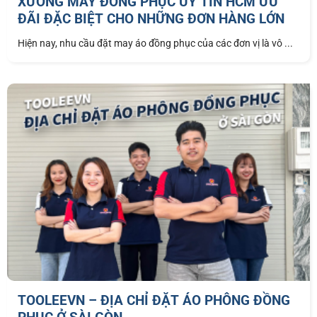
XƯỞNG MAY ĐỒNG PHỤC UY TÍN HCM ƯU
ĐÃI ĐẶC BIỆT CHO NHỮNG ĐƠN HÀNG LỚN
Hiện nay, nhu cầu đặt may áo đồng phục của các đơn vị là vô ...
TOOLEEVN – ĐỊA CHỈ ĐẶT ÁO PHÔNG ĐỒNG