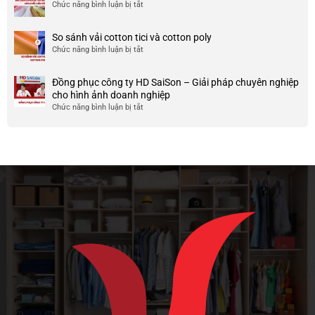
áo
và
Chức năng bình luận bị tắt
ở
nó
thun
chất
Vải
team
lượng
chiffon
So sánh vải cotton tici và cotton poly
building
cao
là
Chức năng bình luận bị tắt
cho
ở
gì?
doanh
So
Ưu
nghiệp
sánh
và
Đồng phục công ty HD SaiSon – Giải pháp chuyên nghiệp
và
vải
nhược
cho hình ảnh doanh nghiệp
công
cotton
điểm
Chức năng bình luận bị tắt
ở
ty
tici
của
Đồng
và
chất
phục
cotton
liệu
công
poly
vải
ty
này
HD
SaiSon
–
Giải
pháp
chuyên
nghiệp
cho
hình
ảnh
doanh
nghiệp