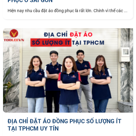
PHỤC Ở SÀI GÒN
Hiện nay nhu cầu đặt áo đồng phục là rất lớn. Chính vì thế các ...
ĐỊA CHỈ ĐẶT ÁO ĐỒNG PHỤC SỐ LƯỢNG ÍT
TẠI TPHCM UY TÍN