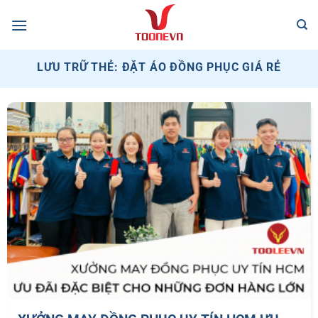
Bỏ
qua
nội
dung
LƯU TRỮ THẺ:
ĐẶT ÁO ĐỒNG PHỤC GIÁ RẺ