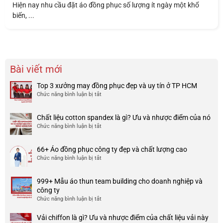
Hiện nay nhu cầu đặt áo đồng phục số lượng ít ngày một khổ
biến, ...
Bài viết mới
Top 3 xưởng may đồng phục đẹp và uy tín ở TP HCM
Chức năng bình luận bị tắt
ở
Top
3
Chất liệu cotton spandex là gì? Ưu và nhược điểm của nó
xưởng
Chức năng bình luận bị tắt
ở
may
Chất
đồng
liệu
phục
66+ Áo đồng phục công ty đẹp và chất lượng cao
cotton
đẹp
Chức năng bình luận bị tắt
ở
spandex
và
66+
là
uy
Áo
gì?
tín
999+ Mẫu áo thun team building cho doanh nghiệp và
đồng
Ưu
ở
công ty
phục
và
TP
Chức năng bình luận bị tắt
ở
công
nhược
HCM
999+
ty
điểm
Mẫu
Vải chiffon là gì? Ưu và nhược điểm của chất liệu vải này
đẹp
của