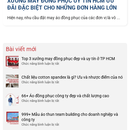
XƯỞNG MAY ĐỒNG PHỤC UY TÍN HCM ƯU
ĐÃI ĐẶC BIỆT CHO NHỮNG ĐƠN HÀNG LỚN
Hiện nay, nhu cầu đặt may áo đồng phục của các đơn vị là vô ...
Bài viết mới
Top 3 xưởng may đồng phục đẹp và uy tín ở TP HCM
Chức năng bình luận bị tắt
ở
Top
3
Chất liệu cotton spandex là gì? Ưu và nhược điểm của nó
xưởng
Chức năng bình luận bị tắt
ở
may
Chất
đồng
liệu
phục
66+ Áo đồng phục công ty đẹp và chất lượng cao
cotton
đẹp
Chức năng bình luận bị tắt
ở
spandex
và
66+
là
uy
Áo
gì?
tín
999+ Mẫu áo thun team building cho doanh nghiệp và
đồng
Ưu
ở
công ty
phục
và
TP
Chức năng bình luận bị tắt
ở
công
nhược
HCM
999+