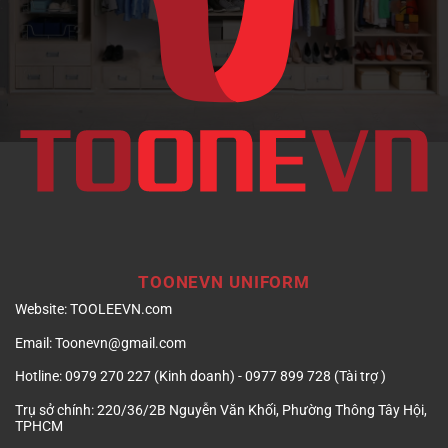
nghiệp
TOONEVN UNIFORM
Website:
TOOLEEVN.com
Email:
Toonevn@gmail.com
Hotline:
0979 270 227 (Kinh doanh) - 0977 899 728 (Tài trợ )
Trụ sở chính:
220/36/2B Nguyễn Văn Khối, Phường Thông Tây Hội,
TPHCM