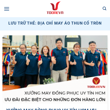
Bỏ
qua
nội
dung
LƯU TRỮ THẺ:
ĐỊA CHỈ MAY ÁO THUN CỔ TRÒN