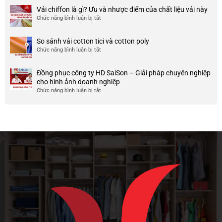
ty
điểm
Mẫu
Vải chiffon là gì? Ưu và nhược điểm của chất liệu vải này
đẹp
của
áo
và
Chức năng bình luận bị tắt
ở
nó
thun
chất
Vải
team
lượng
chiffon
So sánh vải cotton tici và cotton poly
building
cao
là
Chức năng bình luận bị tắt
cho
ở
gì?
doanh
So
Ưu
nghiệp
sánh
và
Đồng phục công ty HD SaiSon – Giải pháp chuyên nghiệp
và
vải
nhược
cho hình ảnh doanh nghiệp
công
cotton
điểm
Chức năng bình luận bị tắt
ở
ty
tici
của
Đồng
và
chất
phục
cotton
liệu
công
poly
vải
ty
này
HD
SaiSon
–
Giải
pháp
chuyên
nghiệp
cho
hình
ảnh
doanh