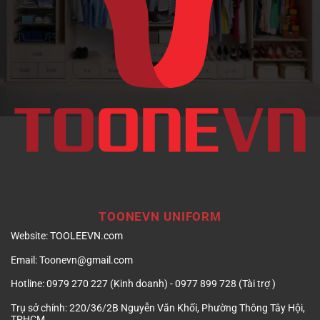
doanh
nghiệp
TOONEVN UNIFORM
Website:
TOOLEEVN.com
Email:
Toonevn@gmail.com
Hotline:
0979 270 227 (Kinh doanh) - 0977 899 728 (Tài trợ )
Trụ sở chính:
220/36/2B Nguyễn Văn Khối, Phường Thông Tây Hội,
TPHCM