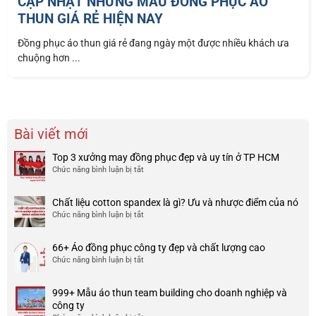
CẬP NHẬT NHỮNG MẪU ĐỒNG PHỤC ÁO
THUN GIÁ RẺ HIỆN NAY
Đồng phục áo thun giá rẻ đang ngày một được nhiều khách ưa
chuộng hơn ...
Bài viết mới
Top 3 xưởng may đồng phục đẹp và uy tín ở TP HCM
Chức năng bình luận bị tắt
ở
Top
3
Chất liệu cotton spandex là gì? Ưu và nhược điểm của nó
xưởng
Chức năng bình luận bị tắt
ở
may
Chất
đồng
liệu
phục
66+ Áo đồng phục công ty đẹp và chất lượng cao
cotton
đẹp
Chức năng bình luận bị tắt
ở
spandex
và
66+
là
uy
Áo
gì?
tín
999+ Mẫu áo thun team building cho doanh nghiệp và
đồng
Ưu
ở
công ty
phục
và
TP