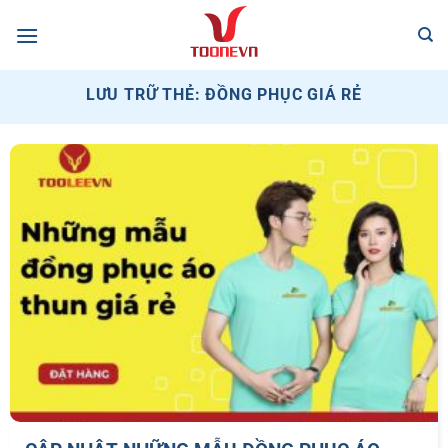
Bỏ
qua
nội
dung
LƯU TRỮ THẺ:
ĐỒNG PHỤC GIÁ RẺ