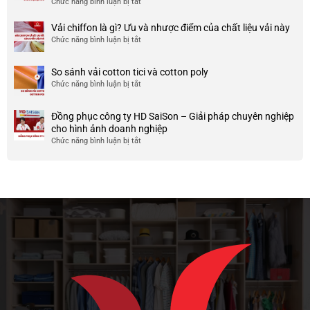
Chức năng bình luận bị tắt
ở
công
nhược
HCM
999+
ty
điểm
Mẫu
Vải chiffon là gì? Ưu và nhược điểm của chất liệu vải này
đẹp
của
áo
và
Chức năng bình luận bị tắt
ở
nó
thun
chất
Vải
team
lượng
chiffon
So sánh vải cotton tici và cotton poly
building
cao
là
Chức năng bình luận bị tắt
cho
ở
gì?
doanh
So
Ưu
nghiệp
sánh
và
Đồng phục công ty HD SaiSon – Giải pháp chuyên nghiệp
và
vải
nhược
cho hình ảnh doanh nghiệp
công
cotton
điểm
Chức năng bình luận bị tắt
ở
ty
tici
của
Đồng
và
chất
phục
cotton
liệu
công
poly
vải
ty
này
HD
SaiSon
–
Giải
pháp
chuyên
nghiệp
cho
hình
ảnh