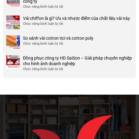
công ty
phục
và
TP
Chức năng bình luận bị tắt
ở
công
nhược
HCM
999+
ty
điểm
Mẫu
Vải chiffon là gì? Ưu và nhược điểm của chất liệu vải này
đẹp
của
áo
và
Chức năng bình luận bị tắt
ở
nó
thun
chất
Vải
team
lượng
chiffon
So sánh vải cotton tici và cotton poly
building
cao
là
Chức năng bình luận bị tắt
cho
ở
gì?
doanh
So
Ưu
nghiệp
sánh
và
Đồng phục công ty HD SaiSon – Giải pháp chuyên nghiệp
và
vải
nhược
cho hình ảnh doanh nghiệp
công
cotton
điểm
Chức năng bình luận bị tắt
ở
ty
tici
của
Đồng
và
chất
phục
cotton
liệu
công
poly
vải
ty
này
HD
SaiSon
–
Giải
pháp
chuyên
nghiệp
cho
hình