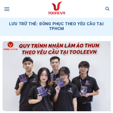
Bỏ
qua
nội
dung
LƯU TRỮ THẺ:
ĐỒNG PHỤC THEO YÊU CẦU TẠI
TPHCM