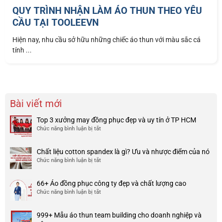
QUY TRÌNH NHẬN LÀM ÁO THUN THEO YÊU
CẦU TẠI TOOLEEVN
Hiện nay, nhu cầu sở hữu những chiếc áo thun với màu sắc cá
tính ...
Bài viết mới
Top 3 xưởng may đồng phục đẹp và uy tín ở TP HCM
Chức năng bình luận bị tắt
ở
Top
3
Chất liệu cotton spandex là gì? Ưu và nhược điểm của nó
xưởng
Chức năng bình luận bị tắt
ở
may
Chất
đồng
liệu
phục
66+ Áo đồng phục công ty đẹp và chất lượng cao
cotton
đẹp
Chức năng bình luận bị tắt
ở
spandex
và
66+
là
uy
Áo
gì?
tín
999+ Mẫu áo thun team building cho doanh nghiệp và
đồng
Ưu
ở