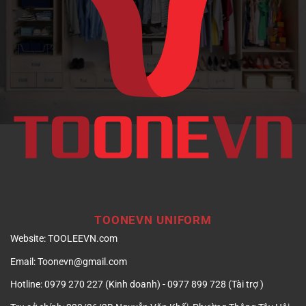
ảnh
doanh
nghiệp
TOONEVN UNIFORM
Website:
TOOLEEVN.com
Email:
Toonevn@gmail.com
Hotline:
0979 270 227 (Kinh doanh) - 0977 899 728 (Tài trợ )