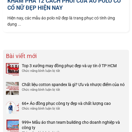
KHÁM PHÁ 12 CÁCH PHỐI CỦA ÁO POLO CÓ
CỔ NỮ ĐẸP HIỆN NAY
Hiện nay, các mẫu áo polo nữ đẹp là trang phục có tính ứng
dụng ...
Bài viết mới
Top 3 xưởng may đồng phục đẹp và uy tín ở TP HCM
Chức năng bình luận bị tắt
ở
Top
3
Chất liệu cotton spandex là gì? Ưu và nhược điểm của nó
xưởng
Chức năng bình luận bị tắt
ở
may
Chất
đồng
liệu
phục
66+ Áo đồng phục công ty đẹp và chất lượng cao
cotton
đẹp
Chức năng bình luận bị tắt
ở
spandex
và
66+
là
uy
Áo
gì?
tín
999+ Mẫu áo thun team building cho doanh nghiệp và
đồng
Ưu
ở
công ty
phục
và
TP