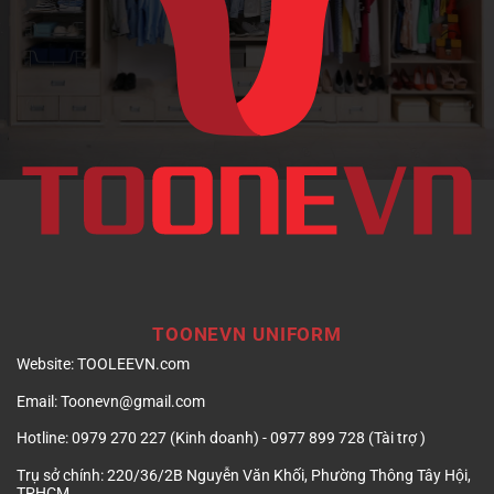
doanh
nghiệp
TOONEVN UNIFORM
Website:
TOOLEEVN.com
Email:
Toonevn@gmail.com
Hotline:
0979 270 227 (Kinh doanh) - 0977 899 728 (Tài trợ )
Trụ sở chính:
220/36/2B Nguyễn Văn Khối, Phường Thông Tây Hội,
TPHCM