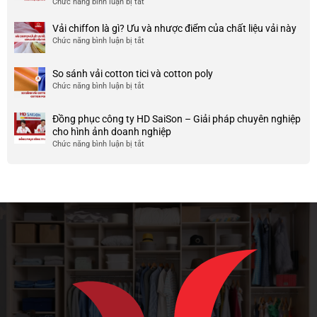
Chức năng bình luận bị tắt
ở
công
nhược
HCM
999+
ty
điểm
Mẫu
Vải chiffon là gì? Ưu và nhược điểm của chất liệu vải này
đẹp
của
áo
và
Chức năng bình luận bị tắt
ở
nó
thun
chất
Vải
team
lượng
chiffon
So sánh vải cotton tici và cotton poly
building
cao
là
Chức năng bình luận bị tắt
cho
ở
gì?
doanh
So
Ưu
nghiệp
sánh
và
Đồng phục công ty HD SaiSon – Giải pháp chuyên nghiệp
và
vải
nhược
cho hình ảnh doanh nghiệp
công
cotton
điểm
Chức năng bình luận bị tắt
ở
ty
tici
của
Đồng
và
chất
phục
cotton
liệu
công
poly
vải
ty
này
HD
SaiSon
–
Giải
pháp
chuyên
nghiệp
cho
hình
ảnh