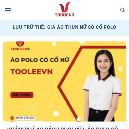
Bỏ
qua
nội
dung
LƯU TRỮ THẺ:
GIÁ ÁO THUN NỮ CÓ CỔ POLO