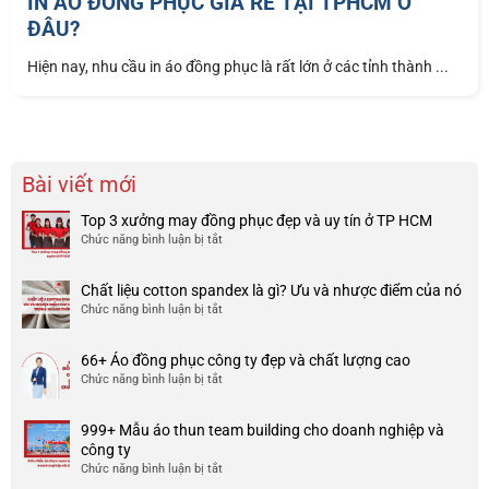
IN ÁO ĐỒNG PHỤC GIÁ RẺ TẠI TPHCM Ở
ĐÂU?
Hiện nay, nhu cầu in áo đồng phục là rất lớn ở các tỉnh thành ...
Bài viết mới
Top 3 xưởng may đồng phục đẹp và uy tín ở TP HCM
Chức năng bình luận bị tắt
ở
Top
3
Chất liệu cotton spandex là gì? Ưu và nhược điểm của nó
xưởng
Chức năng bình luận bị tắt
ở
may
Chất
đồng
liệu
phục
66+ Áo đồng phục công ty đẹp và chất lượng cao
cotton
đẹp
Chức năng bình luận bị tắt
ở
spandex
và
66+
là
uy
Áo
gì?
tín
999+ Mẫu áo thun team building cho doanh nghiệp và
đồng
Ưu
ở
công ty
phục
và
TP
Chức năng bình luận bị tắt
ở
công
nhược
HCM
999+