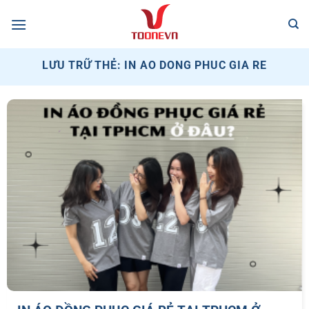
Bỏ
qua
nội
dung
LƯU TRỮ THẺ:
IN AO DONG PHUC GIA RE