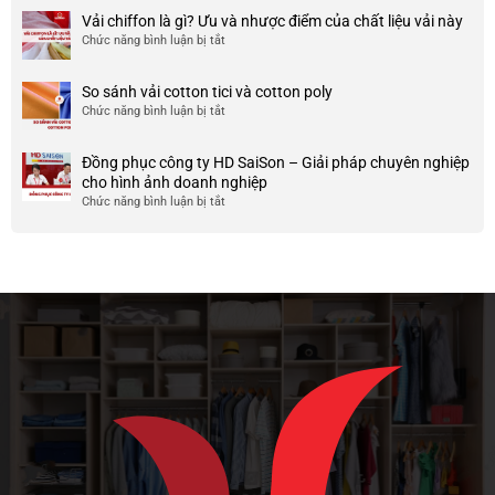
ty
điểm
Mẫu
Vải chiffon là gì? Ưu và nhược điểm của chất liệu vải này
đẹp
của
áo
và
Chức năng bình luận bị tắt
ở
nó
thun
chất
Vải
team
lượng
chiffon
So sánh vải cotton tici và cotton poly
building
cao
là
Chức năng bình luận bị tắt
cho
ở
gì?
doanh
So
Ưu
nghiệp
sánh
và
Đồng phục công ty HD SaiSon – Giải pháp chuyên nghiệp
và
vải
nhược
cho hình ảnh doanh nghiệp
công
cotton
điểm
Chức năng bình luận bị tắt
ở
ty
tici
của
Đồng
và
chất
phục
cotton
liệu
công
poly
vải
ty
này
HD
SaiSon
–
Giải
pháp
chuyên
nghiệp
cho
hình
ảnh
doanh