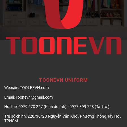
nghiệp
TOONEVN UNIFORM
Website:
TOOLEEVN.com
Email:
Toonevn@gmail.com
Hotline:
0979 270 227 (Kinh doanh) - 0977 899 728 (Tài trợ )
Trụ sở chính:
220/36/2B Nguyễn Văn Khối, Phường Thông Tây Hội,
TPHCM