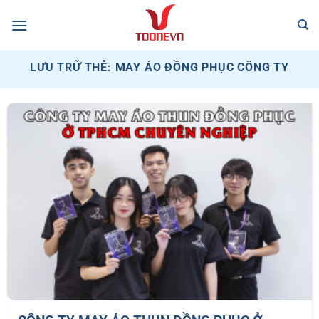
Bỏ
qua
nội
dung
LƯU TRỮ THẺ:
MAY ÁO ĐỒNG PHỤC CÔNG TY