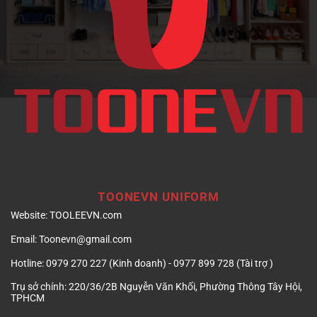
nghiệp
TOONEVN UNIFORM
Website:
TOOLEEVN.com
Email:
Toonevn@gmail.com
Hotline:
0979 270 227 (Kinh doanh) - 0977 899 728 (Tài trợ )
Trụ sở chính:
220/36/2B Nguyễn Văn Khối, Phường Thông Tây Hội,
TPHCM