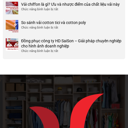
điểm
Mẫu
Vải chiffon là gì? Ưu và nhược điểm của chất liệu vải này
đẹp
của
áo
và
Chức năng bình luận bị tắt
ở
nó
thun
chất
Vải
team
lượng
chiffon
So sánh vải cotton tici và cotton poly
building
cao
là
Chức năng bình luận bị tắt
cho
ở
gì?
doanh
So
Ưu
nghiệp
sánh
và
Đồng phục công ty HD SaiSon – Giải pháp chuyên nghiệp
và
vải
nhược
cho hình ảnh doanh nghiệp
công
cotton
điểm
Chức năng bình luận bị tắt
ở
ty
tici
của
Đồng
và
chất
phục
cotton
liệu
công
poly
vải
ty
này
HD
SaiSon
–
Giải
pháp
chuyên
nghiệp
cho
hình
ảnh
doanh