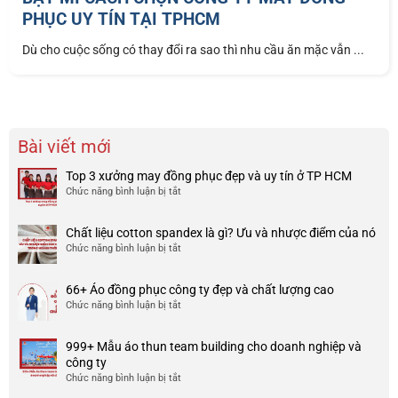
PHỤC UY TÍN TẠI TPHCM
Dù cho cuộc sống có thay đổi ra sao thì nhu cầu ăn mặc vẫn ...
Bài viết mới
Top 3 xưởng may đồng phục đẹp và uy tín ở TP HCM
Chức năng bình luận bị tắt
ở
Top
3
Chất liệu cotton spandex là gì? Ưu và nhược điểm của nó
xưởng
Chức năng bình luận bị tắt
ở
may
Chất
đồng
liệu
phục
66+ Áo đồng phục công ty đẹp và chất lượng cao
cotton
đẹp
Chức năng bình luận bị tắt
ở
spandex
và
66+
là
uy
Áo
gì?
tín
999+ Mẫu áo thun team building cho doanh nghiệp và
đồng
Ưu
ở
công ty
phục
và
TP
Chức năng bình luận bị tắt
ở
công
nhược
HCM
999+
ty