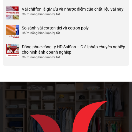
nhược
HCM
999+
ty
điểm
Mẫu
Vải chiffon là gì? Ưu và nhược điểm của chất liệu vải này
đẹp
của
áo
và
Chức năng bình luận bị tắt
ở
nó
thun
chất
Vải
team
lượng
chiffon
So sánh vải cotton tici và cotton poly
building
cao
là
Chức năng bình luận bị tắt
cho
ở
gì?
doanh
So
Ưu
nghiệp
sánh
và
Đồng phục công ty HD SaiSon – Giải pháp chuyên nghiệp
và
vải
nhược
cho hình ảnh doanh nghiệp
công
cotton
điểm
Chức năng bình luận bị tắt
ở
ty
tici
của
Đồng
và
chất
phục
cotton
liệu
công
poly
vải
ty
này
HD
SaiSon
–
Giải
pháp
chuyên
nghiệp
cho
hình
ảnh