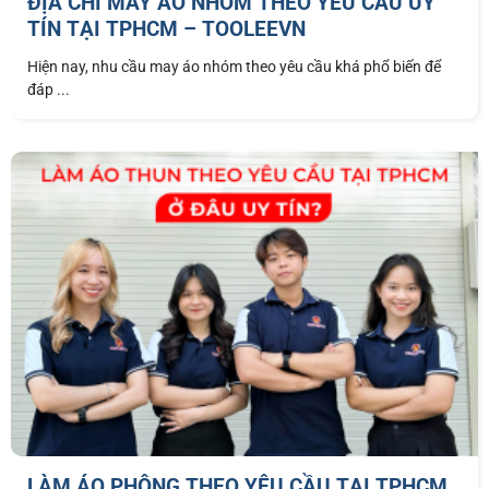
ĐỊA CHỈ MAY ÁO NHÓM THEO YÊU CẦU UY
TÍN TẠI TPHCM – TOOLEEVN
Hiện nay, nhu cầu may áo nhóm theo yêu cầu khá phổ biến để
đáp ...
LÀM ÁO PHÔNG THEO YÊU CẦU TẠI TPHCM