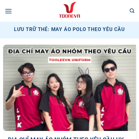
Bỏ
qua
nội
dung
LƯU TRỮ THẺ:
MAY ÁO POLO THEO YÊU CẦU