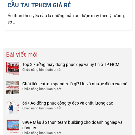
CẦU TẠI TPHCM GIÁ RẺ
Áo thun theo yêu cầu là những mẫu áo được may theo ý tưởng,
sở ...
Bài viết mới
Top 3 xưởng may đồng phục đẹp và uy tín ở TP HCM
Chức năng bình luận bị tắt
ở
Top
3
Chất liệu cotton spandex là gì? Ưu và nhược điểm của nó
xưởng
Chức năng bình luận bị tắt
ở
may
Chất
đồng
liệu
phục
66+ Áo đồng phục công ty đẹp và chất lượng cao
cotton
đẹp
Chức năng bình luận bị tắt
ở
spandex
và
66+
là
uy
Áo
gì?
tín
999+ Mẫu áo thun team building cho doanh nghiệp và
đồng
Ưu
ở
công ty
phục
và
TP
Chức năng bình luận bị tắt
ở
công