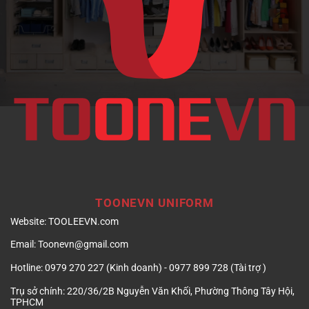
doanh
nghiệp
TOONEVN UNIFORM
Website:
TOOLEEVN.com
Email:
Toonevn@gmail.com
Hotline:
0979 270 227 (Kinh doanh) - 0977 899 728 (Tài trợ )
Trụ sở chính:
220/36/2B Nguyễn Văn Khối, Phường Thông Tây Hội,
TPHCM