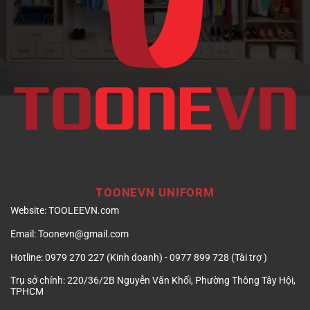
nghiệp
TOONEVN UNIFORM
Website:
TOOLEEVN.com
Email:
Toonevn@gmail.com
Hotline:
0979 270 227 (Kinh doanh) - 0977 899 728 (Tài trợ )
Trụ sở chính:
220/36/2B Nguyễn Văn Khối, Phường Thông Tây Hội,
TPHCM