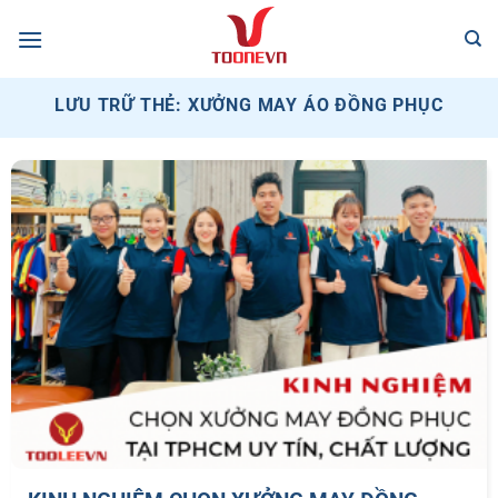
Bỏ
qua
nội
dung
LƯU TRỮ THẺ:
XƯỞNG MAY ÁO ĐỒNG PHỤC