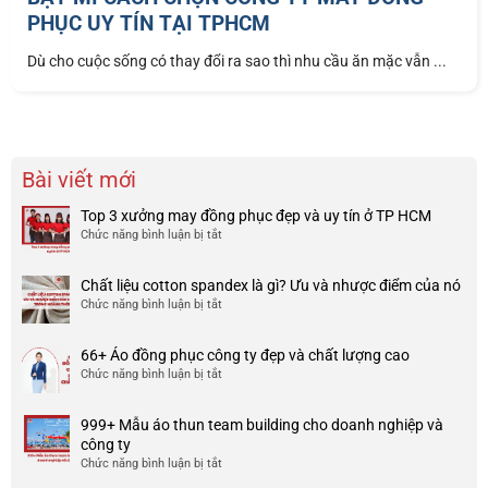
PHỤC UY TÍN TẠI TPHCM
Dù cho cuộc sống có thay đổi ra sao thì nhu cầu ăn mặc vẫn ...
Bài viết mới
Top 3 xưởng may đồng phục đẹp và uy tín ở TP HCM
Chức năng bình luận bị tắt
ở
Top
3
Chất liệu cotton spandex là gì? Ưu và nhược điểm của nó
xưởng
Chức năng bình luận bị tắt
ở
may
Chất
đồng
liệu
phục
66+ Áo đồng phục công ty đẹp và chất lượng cao
cotton
đẹp
Chức năng bình luận bị tắt
ở
spandex
và
66+
là
uy
Áo
gì?
tín
999+ Mẫu áo thun team building cho doanh nghiệp và
đồng
Ưu
ở
công ty
phục
và
TP
Chức năng bình luận bị tắt
ở
công
nhược
HCM
999+
ty