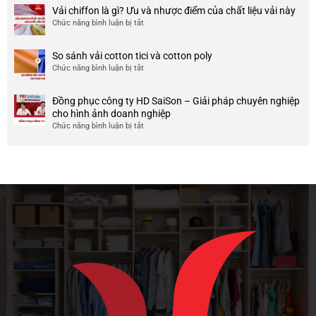
điểm
Mẫu
Vải chiffon là gì? Ưu và nhược điểm của chất liệu vải này
đẹp
của
áo
và
Chức năng bình luận bị tắt
ở
nó
thun
chất
Vải
team
lượng
chiffon
So sánh vải cotton tici và cotton poly
building
cao
là
Chức năng bình luận bị tắt
cho
ở
gì?
doanh
So
Ưu
nghiệp
sánh
và
Đồng phục công ty HD SaiSon – Giải pháp chuyên nghiệp
và
vải
nhược
cho hình ảnh doanh nghiệp
công
cotton
điểm
Chức năng bình luận bị tắt
ở
ty
tici
của
Đồng
và
chất
phục
cotton
liệu
công
poly
vải
ty
này
HD
SaiSon
–
Giải
pháp
chuyên
nghiệp
cho
hình
ảnh
doanh