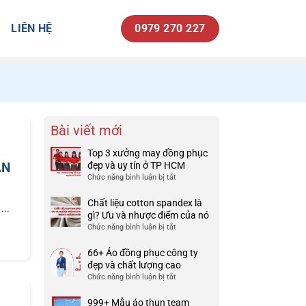
LIÊN HỆ
0979 270 227
Bài viết mới
Top 3 xưởng may đồng phục
ẠN
đẹp và uy tín ở TP HCM
Chức năng bình luận bị tắt
ở
Top
3
Chất liệu cotton spandex là
...
xưởng
gì? Ưu và nhược điểm của nó
may
Chức năng bình luận bị tắt
ở
đồng
Chất
phục
liệu
66+ Áo đồng phục công ty
đẹp
cotton
đẹp và chất lượng cao
và
spandex
Chức năng bình luận bị tắt
ở
uy
là
66+
tín
gì?
Áo
999+ Mẫu áo thun team
ở