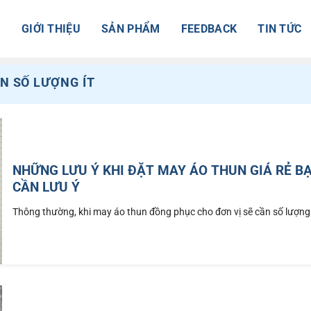
Ủ
GIỚI THIỆU
SẢN PHẨM
FEEDBACK
TIN TỨC
N SỐ LƯỢNG ÍT
NHỮNG LƯU Ý KHI ĐẶT MAY ÁO THUN GIÁ RẺ B
CẦN LƯU Ý
Thông thường, khi may áo thun đồng phục cho đơn vị sẽ cần số lượng 