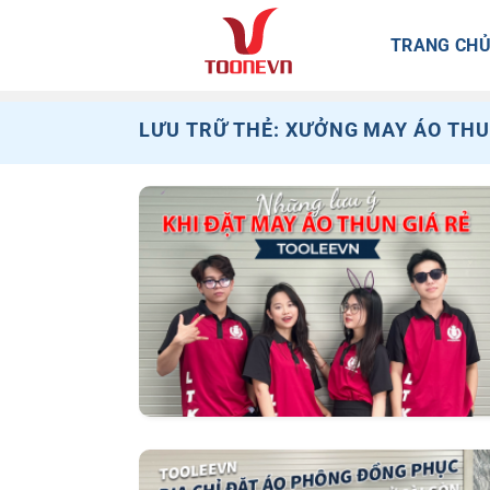
Bỏ
qua
TRANG CH
nội
dung
LƯU TRỮ THẺ:
XƯỞNG MAY ÁO THU