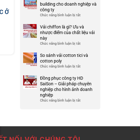
Ưu
đồng
building cho doanh nghiệp và
TP
và
phục
công ty
HCM
C Ở
nhược
công
Chức năng bình luận bị tắt
ở
điểm
ty
999+
của
đẹp
Mẫu
Vải chiffon là gì? Ưu và
nó
và
áo
nhược điểm của chất liệu vải
chất
thun
này
lượng
team
Chức năng bình luận bị tắt
ở
cao
building
Vải
cho
chiffon
So sánh vải cotton tici và
doanh
là
cotton poly
nghiệp
gì?
Chức năng bình luận bị tắt
ở
và
Ưu
So
công
và
sánh
Đồng phục công ty HD
ty
nhược
vải
SaiSon – Giải pháp chuyên
điểm
cotton
nghiệp cho hình ảnh doanh
của
tici
nghiệp
chất
và
Chức năng bình luận bị tắt
ở
liệu
cotton
Đồng
vải
poly
phục
này
công
ty
HD
SaiSon
ẾT NỐI VỚI CHÚNG TÔI
–