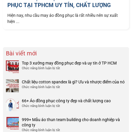
PHỤC TẠI TPHCM UY TÍN, CHẤT LƯỢNG
Hiện nay, nhu cầu may áo đồng phục là rất nhiều nên sự xuất
hiện ...
Bài viết mới
Top 3 xưởng may đồng phục đẹp và uy tín ở TP HCM
Chức năng bình luận bị tắt
ở
Top
3
Chất liệu cotton spandex là gì? Ưu và nhược điểm của nó
xưởng
Chức năng bình luận bị tắt
ở
may
Chất
đồng
liệu
phục
66+ Áo đồng phục công ty đẹp và chất lượng cao
cotton
đẹp
Chức năng bình luận bị tắt
ở
spandex
và
66+
là
uy
Áo
gì?
tín
999+ Mẫu áo thun team building cho doanh nghiệp và
đồng
Ưu
ở
công ty
phục
và
TP
Chức năng bình luận bị tắt
ở
công