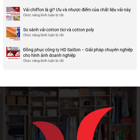
nhược
HCM
999+
ty
điểm
Mẫu
Vải chiffon là gì? Ưu và nhược điểm của chất liệu vải này
đẹp
của
áo
và
Chức năng bình luận bị tắt
ở
nó
thun
chất
Vải
team
lượng
chiffon
So sánh vải cotton tici và cotton poly
building
cao
là
Chức năng bình luận bị tắt
cho
ở
gì?
doanh
So
Ưu
nghiệp
sánh
và
Đồng phục công ty HD SaiSon – Giải pháp chuyên nghiệp
và
vải
nhược
cho hình ảnh doanh nghiệp
công
cotton
điểm
Chức năng bình luận bị tắt
ở
ty
tici
của
Đồng
và
chất
phục
cotton
liệu
công
poly
vải
ty
này
HD
SaiSon
–
Giải
pháp
chuyên
nghiệp
cho
hình
ảnh