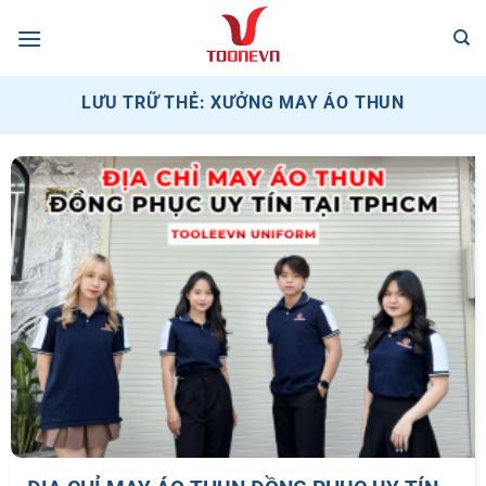
Bỏ
qua
nội
dung
LƯU TRỮ THẺ:
XƯỞNG MAY ÁO THUN