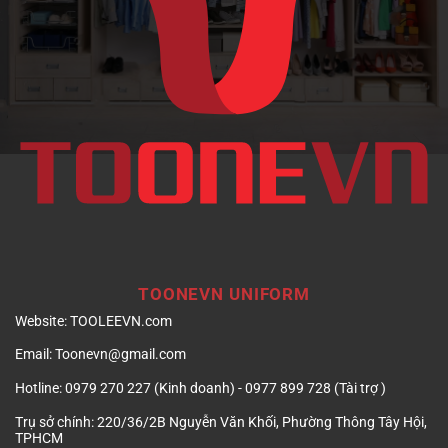
doanh
nghiệp
TOONEVN UNIFORM
Website:
TOOLEEVN.com
Email:
Toonevn@gmail.com
Hotline:
0979 270 227 (Kinh doanh) - 0977 899 728 (Tài trợ )
Trụ sở chính:
220/36/2B Nguyễn Văn Khối, Phường Thông Tây Hội,
TPHCM