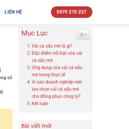
LIÊN HỆ
0979 270 227
Mục Lục
Toggle Table of Content
Vải cá sấu mè là gì?
Đặc điểm nổi bật của vải
cá sấu mè
Ứng dụng của vải cá sấu
ỉ
mè trong thực tế
ong số
Vì sao doanh nghiệp nên
lựa chọn vải cá sấu mè
ất
cho đồng phục công ty?
Kết luận
Bài viết mới