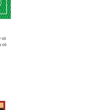
y có
y có