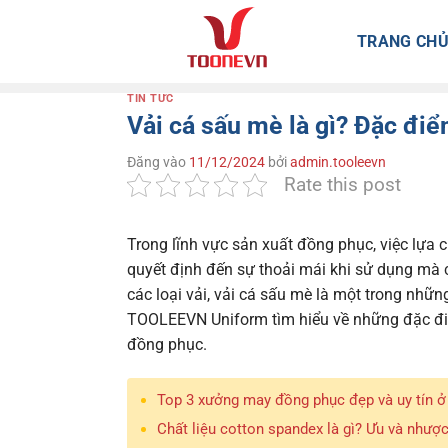
Bỏ
qua
TRANG CH
nội
dung
TIN TỨC
Vải cá sấu mè là gì? Đặc đi
Đăng vào
11/12/2024
bởi
admin.tooleevn
Rate this post
Trong lĩnh vực sản xuất đồng phục, việc lựa ch
quyết định đến sự thoải mái khi sử dụng mà
các loại vải, vải cá sấu mè là một trong nhữ
TOOLEEVN Uniform tìm hiểu về những đặc điể
đồng phục.
Top 3 xưởng may đồng phục đẹp và uy tín 
Chất liệu cotton spandex là gì? Ưu và nhượ