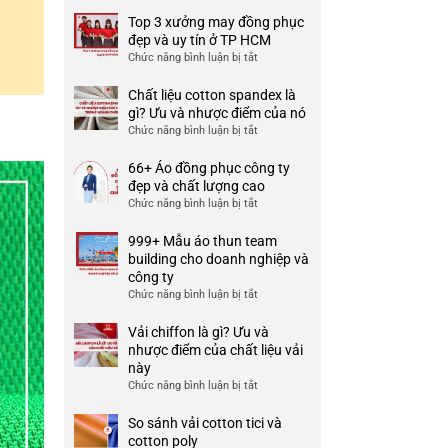
Top 3 xưởng may đồng phục
đẹp và uy tín ở TP HCM
Chức năng bình luận bị tắt
ở
Top
3
Chất liệu cotton spandex là
xưởng
gì? Ưu và nhược điểm của nó
may
Chức năng bình luận bị tắt
ở
đồng
Chất
phục
liệu
66+ Áo đồng phục công ty
đẹp
cotton
đẹp và chất lượng cao
và
spandex
Chức năng bình luận bị tắt
ở
uy
là
66+
tín
gì?
Áo
999+ Mẫu áo thun team
ở
Ưu
đồng
building cho doanh nghiệp và
TP
và
phục
công ty
HCM
nhược
công
Chức năng bình luận bị tắt
ở
điểm
ty
999+
của
đẹp
Mẫu
Vải chiffon là gì? Ưu và
nó
và
áo
nhược điểm của chất liệu vải
chất
thun
này
lượng
team
Chức năng bình luận bị tắt
ở
cao
building
Vải
cho
chiffon
So sánh vải cotton tici và
doanh
là
cotton poly
nghiệp