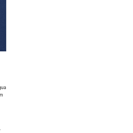
qua
ầm
…