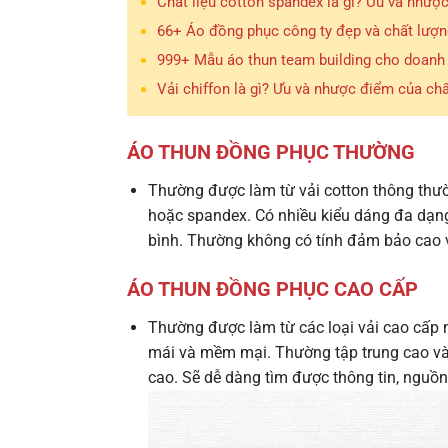
Chất liệu cotton spandex là gì? Ưu và nhượ
66+ Áo đồng phục công ty đẹp và chất lượn
999+ Mẫu áo thun team building cho doanh 
Vải chiffon là gì? Ưu và nhược điểm của chất
ÁO THUN ĐỒNG PHỤC THƯỜNG
Thường được làm từ vải cotton thông thườn
hoặc spandex.
Có nhiều kiểu dáng đa dạng
bình.
Thường không có tính đảm bảo cao v
ÁO THUN ĐỒNG PHỤC CAO CẤP
Thường được làm từ các loại vải cao cấp
mái và mềm mại.
Thường tập trung cao v
cao.
Sẽ dễ dàng tìm được thông tin, nguồ