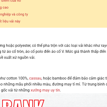
c điểm của nó
g cao
nghiệp và công ty
 liệu vải này
g hoặc polyester, có thể pha trộn với các loại vải khác như ra
 từ áo cổ tròn, áo cổ polo đến áo cổ V.
Mức giá thành thấp đến 
ề xuất xứ nguồn vải.
 như cotton 100%,
cassau
, hoặc bamboo để đảm bảo cảm giác t
ào những mẫu phối nhiều màu, đường may tỉ mỉ.
Từ trung bình 
n gốc vải từ những
xưởng may uy tín
.