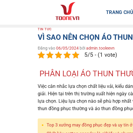
Bỏ
qua
TRANG CH
nội
dung
TIN TỨC
VÌ SAO NÊN CHỌN ÁO THU
Đăng vào
06/05/2024
bởi
admin.tooleevn
5/5 - (1 vote)
PHÂN LOẠI ÁO THUN THƯ
Việc cân nhắc lựa chọn chất liệu vải, kiểu d
giải. Hiện tại trên thị trường xuất hiện ngày
lựa chọn. Liệu lựa chọn nào sẽ phù hợp nhất
thun đồng phục thường và áo thun đồng phục
Top 3 xưởng may đồng phục đẹp và uy tín 