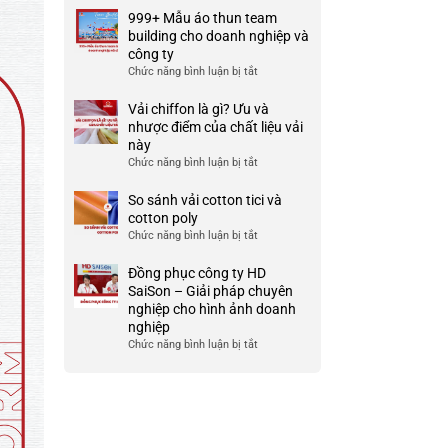
tín
gì?
Áo
999+ Mẫu áo thun team
ở
Ưu
đồng
building cho doanh nghiệp và
TP
và
phục
công ty
HCM
nhược
công
Chức năng bình luận bị tắt
ở
điểm
ty
999+
của
đẹp
Mẫu
Vải chiffon là gì? Ưu và
nó
và
áo
nhược điểm của chất liệu vải
chất
thun
này
lượng
team
Chức năng bình luận bị tắt
ở
cao
building
Vải
cho
chiffon
So sánh vải cotton tici và
doanh
là
cotton poly
nghiệp
gì?
Chức năng bình luận bị tắt
ở
và
Ưu
So
công
và
sánh
Đồng phục công ty HD
ty
nhược
vải
SaiSon – Giải pháp chuyên
điểm
cotton
nghiệp cho hình ảnh doanh
của
tici
nghiệp
chất
và
Chức năng bình luận bị tắt
ở
liệu
cotton
Đồng
vải
poly
phục
này
công
ty
HD
SaiSon