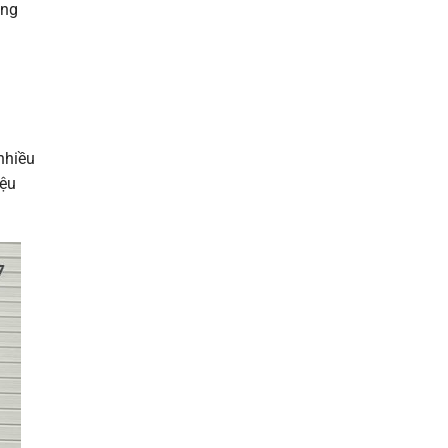
ùng
nhiều
iệu