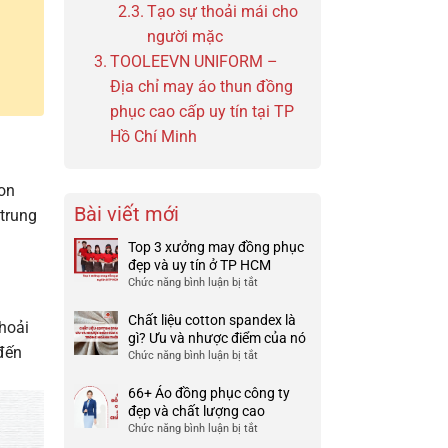
Tạo sự thoải mái cho
người mặc
TOOLEEVN UNIFORM –
Địa chỉ may áo thun đồng
phục cao cấp uy tín tại TP
Hồ Chí Minh
yon
Bài viết mới
trung
Top 3 xưởng may đồng phục
đẹp và uy tín ở TP HCM
Chức năng bình luận bị tắt
ở
Top
3
Chất liệu cotton spandex là
hoải
xưởng
gì? Ưu và nhược điểm của nó
đến
may
Chức năng bình luận bị tắt
ở
đồng
Chất
phục
liệu
66+ Áo đồng phục công ty
đẹp
cotton
đẹp và chất lượng cao
và
spandex
Chức năng bình luận bị tắt
ở
uy
là
66+