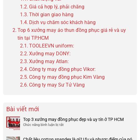
Giá cả hợp lý, phải chăng
Thời gian giao hàng
Dịch vụ chăm sóc khách hàng
Top 6 xưởng may áo thun đồng phục giá rẻ và uy
tín tại TP.HCM
TOOLEEVN uniform:
Xưởng may DONY:
Xưởng may Atlan:
Công ty may đồng phục Vikor:
Công ty may đồng phục Kim Vàng
Công ty may Sư Tử Vàng
Bài viết mới
Top 3 xưởng may đồng phục đẹp và uy tín ở TP HCM
Chức năng bình luận bị tắt
ở
Top
3
Chất liệu cotton spandex là gì? Ưu và nhược điểm của nó