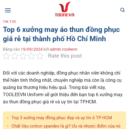
Bỏ
qua
nội
TIN TỨC
dung
Top 6 xưởng may áo thun đồng phục
giá rẻ tại thành phố Hồ Chí Minh
Đăng vào
19/09/2024
bởi
admin.tooleevn
Rate this post
Đối với các doanh nghiệp, đồng phục nhân viên không chỉ
thể hiện tính thống nhất, chuyên nghiệp mà còn là công cụ
quảng bá thương hiệu hiệu quả. Trong bài viết này,
TOOLEEVN Uniform sẽ giới thiệu đến bạn top 6 xưởng may
áo thun đồng phục giá rẻ và uy tín tại TP.HCM.
Top 3 xưởng may đồng phục đẹp và uy tín ở TP HCM
Chất liệu cotton spandex là gì? Ưu và nhược điểm của nó