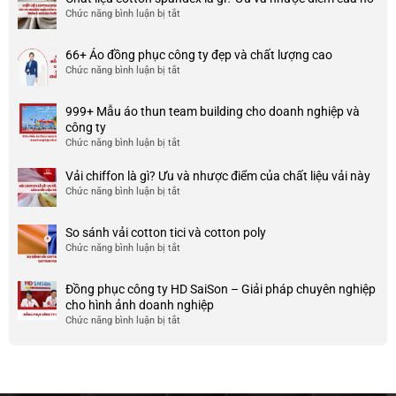
xưởng
Chức năng bình luận bị tắt
ở
may
Chất
đồng
liệu
phục
66+ Áo đồng phục công ty đẹp và chất lượng cao
cotton
đẹp
Chức năng bình luận bị tắt
ở
spandex
và
66+
là
uy
Áo
gì?
tín
999+ Mẫu áo thun team building cho doanh nghiệp và
đồng
Ưu
ở
công ty
phục
và
TP
Chức năng bình luận bị tắt
ở
công
nhược
HCM
999+
ty
điểm
Mẫu
Vải chiffon là gì? Ưu và nhược điểm của chất liệu vải này
đẹp
của
áo
và
Chức năng bình luận bị tắt
ở
nó
thun
chất
Vải
team
lượng
chiffon
So sánh vải cotton tici và cotton poly
building
cao
là
Chức năng bình luận bị tắt
cho
ở
gì?
doanh
So
Ưu
nghiệp
sánh
và
Đồng phục công ty HD SaiSon – Giải pháp chuyên nghiệp
và
vải
nhược
cho hình ảnh doanh nghiệp
công
cotton
điểm
Chức năng bình luận bị tắt
ở
ty
tici
của
Đồng
và
chất
phục
cotton
liệu
công
poly
vải
ty
này
HD