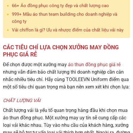
66+ Áo đồng phục công ty đẹp và chất lượng cao
999+ Mẫu áo thun team building cho doanh nghiệp và
công ty
Vải chiffon là gì? Ưu và nhược điểm của chất liệu vải này
CÁC TIÊU CHÍ LỰA CHỌN XƯỞNG MAY ĐỒNG
PHỤC GIÁ RẺ
Để chọn được một xưởng may
áo thun đồng phục giá rẻ
nhưng vẫn đảm bảo chất lượng thì doanh nghiệp cần cân
nhắc nhiều tiêu chí. Hãy cùng TOOLEEVN Uniform điểm qua
một số tiêu chí quan trọng mà bạn nên xem xét khi chọn lựa:
CHẤT LƯỢNG VẢI
Chất lượng vải là yếu tố quan trọng hàng đầu khi chọn mua
áo thun đồng phục. Một xưởng may uy tín sẽ cung cấp các
loại vải khác nhau. Tùy vào nhu cầu của khách hàng, xưởng
may sẽ hỗ trợ tư vấn loại vải thích hợp nhất. Ngoài ra, đường