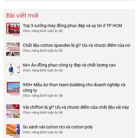
Bài viết mới
Top 3 xưởng may đồng phục đẹp và uy tín ở TP HCM
Chức năng bình luận bị tắt
ở
Top
3
Chất liệu cotton spandex là gì? Ưu và nhược điểm của nó
xưởng
Chức năng bình luận bị tắt
ở
may
Chất
đồng
liệu
phục
66+ Áo đồng phục công ty đẹp và chất lượng cao
cotton
đẹp
Chức năng bình luận bị tắt
ở
spandex
và
66+
là
uy
Áo
gì?
tín
999+ Mẫu áo thun team building cho doanh nghiệp và
đồng
Ưu
ở
công ty
phục
và
TP
Chức năng bình luận bị tắt
ở
công
nhược
HCM
999+
ty
điểm
Mẫu
Vải chiffon là gì? Ưu và nhược điểm của chất liệu vải này
đẹp
của
áo
và
Chức năng bình luận bị tắt
ở
nó
thun
chất
Vải
team
lượng
chiffon
So sánh vải cotton tici và cotton poly
building
cao
là
Chức năng bình luận bị tắt
cho
ở
gì?
doanh
So