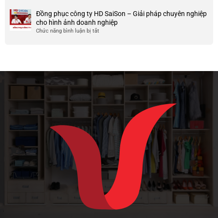
Ưu
nghiệp
sánh
và
Đồng phục công ty HD SaiSon – Giải pháp chuyên nghiệp
và
vải
nhược
cho hình ảnh doanh nghiệp
công
cotton
điểm
Chức năng bình luận bị tắt
ở
ty
tici
của
Đồng
và
chất
phục
cotton
liệu
công
poly
vải
ty
này
HD
SaiSon
–
Giải
pháp
chuyên
nghiệp
cho
hình
ảnh
doanh
nghiệp