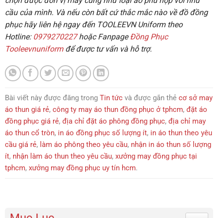
chọn được đơn vị may cũng như loại áo phù hợp với nhu
cầu của mình. Và nếu còn bất cứ thắc mắc nào về đồ đồng
phục hãy liên hệ ngay đến
TOOLEEVN Uniform
theo
Hotline:
0979270227
hoặc Fanpage
Đồng Phục
Tooleevnuniform
để được tư vấn và hỗ trợ.
Bài viết này được đăng trong
Tin tức
và được gắn thẻ
cơ sở may
áo thun giá rẻ
,
công ty may áo thun đồng phục ở tphcm
,
đặt áo
đồng phục giá rẻ
,
địa chỉ đặt áo phông đồng phục
,
địa chỉ may
áo thun cổ tròn
,
in áo đồng phục số lượng ít
,
in áo thun theo yêu
cầu giá rẻ
,
làm áo phông theo yêu cầu
,
nhận in áo thun số lượng
ít
,
nhận làm áo thun theo yêu cầu
,
xưởng may đồng phục tại
tphcm
,
xưởng may đồng phục uy tín hcm
.
Toggle 