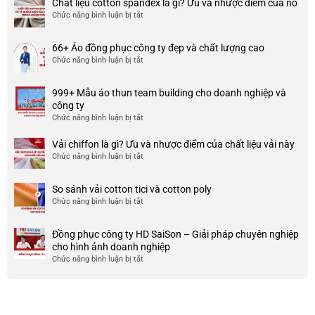
Chất liệu cotton spandex là gì? Ưu và nhược điểm của nó
xưởng
Chức năng bình luận bị tắt
ở
may
Chất
đồng
liệu
phục
66+ Áo đồng phục công ty đẹp và chất lượng cao
cotton
đẹp
Chức năng bình luận bị tắt
ở
spandex
và
66+
là
uy
Áo
gì?
tín
999+ Mẫu áo thun team building cho doanh nghiệp và
đồng
Ưu
ở
công ty
phục
và
TP
Chức năng bình luận bị tắt
ở
công
nhược
HCM
999+
ty
điểm
Mẫu
Vải chiffon là gì? Ưu và nhược điểm của chất liệu vải này
đẹp
của
áo
và
Chức năng bình luận bị tắt
ở
nó
thun
chất
Vải
team
lượng
chiffon
So sánh vải cotton tici và cotton poly
building
cao
là
Chức năng bình luận bị tắt
cho
ở
gì?
doanh
So
Ưu
nghiệp
sánh
và
Đồng phục công ty HD SaiSon – Giải pháp chuyên nghiệp
và
vải
nhược
cho hình ảnh doanh nghiệp
công
cotton
điểm
Chức năng bình luận bị tắt
ở
ty
tici
của
Đồng
và
chất
phục
cotton
liệu
công
poly
vải
ty
này