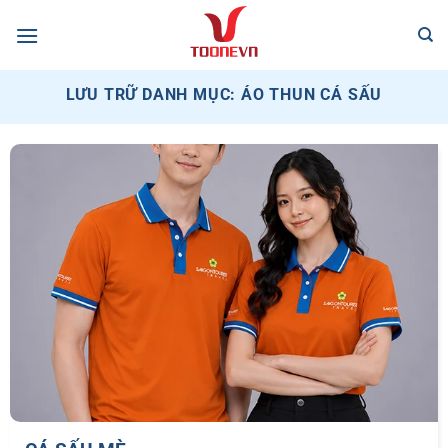
Bỏ
qua
nội
dung
LƯU TRỮ DANH MỤC:
ÁO THUN CÁ SẤU