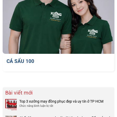
CÁ SẤU 100
Bài viết mới
Top 3 xưởng may đồng phục đẹp và uy tín ở TP HCM
Chức năng bình luận bị tắt
ở
Top
3