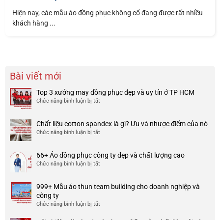
Hiện nay, các mẫu áo đồng phục không cổ đang được rất nhiều
khách hàng ...
Bài viết mới
Top 3 xưởng may đồng phục đẹp và uy tín ở TP HCM
Chức năng bình luận bị tắt
ở
Top
3
Chất liệu cotton spandex là gì? Ưu và nhược điểm của nó
xưởng
Chức năng bình luận bị tắt
ở
may
Chất
đồng
liệu
phục
66+ Áo đồng phục công ty đẹp và chất lượng cao
cotton
đẹp
Chức năng bình luận bị tắt
ở
spandex
và
66+
là
uy
Áo
gì?
tín
999+ Mẫu áo thun team building cho doanh nghiệp và
đồng
Ưu
ở
công ty
phục
và
TP
Chức năng bình luận bị tắt
ở
công
nhược
HCM
999+
ty
điểm