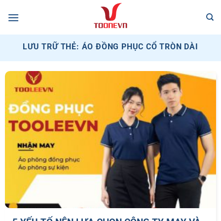
Bỏ
qua
nội
dung
LƯU TRỮ THẺ:
ÁO ĐỒNG PHỤC CỔ TRÒN DÀI