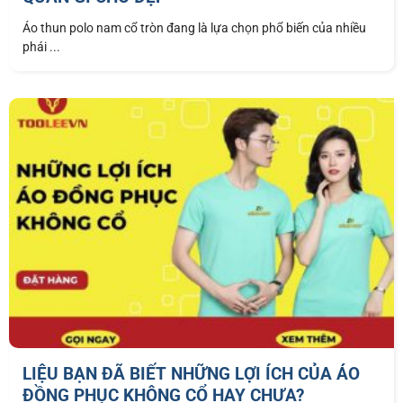
Áo thun polo nam cổ tròn đang là lựa chọn phổ biến của nhiều
phái ...
LIỆU BẠN ĐÃ BIẾT NHỮNG LỢI ÍCH CỦA ÁO
ĐỒNG PHỤC KHÔNG CỔ HAY CHƯA?