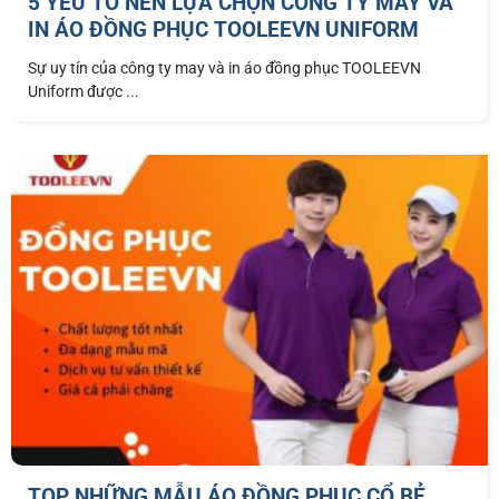
5 YẾU TỐ NÊN LỰA CHỌN CÔNG TY MAY VÀ
IN ÁO ĐỒNG PHỤC TOOLEEVN UNIFORM
Sự uy tín của công ty may và in áo đồng phục TOOLEEVN
Uniform được ...
TOP NHỮNG MẪU ÁO ĐỒNG PHỤC CỔ BẺ