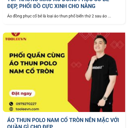
ĐẸP, PHỐI ĐỒ CỰC XINH CHO NÀNG
Áo đồng phục cổ bẻ là loại áo thun phổ biến thứ 2 sau áo ...
ÁO THUN POLO NAM CỔ TRÒN NÊN MẶC VỚI
QUẦN GÌ CHO ĐẸP