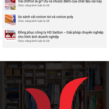
Mẫu
Vải chiffon là gì? Ưu và nhược điểm của chất liệu vải này
đẹp
của
áo
và
Chức năng bình luận bị tắt
ở
nó
thun
chất
Vải
team
lượng
chiffon
So sánh vải cotton tici và cotton poly
building
cao
là
Chức năng bình luận bị tắt
cho
ở
gì?
doanh
So
Ưu
nghiệp
sánh
và
Đồng phục công ty HD SaiSon – Giải pháp chuyên nghiệp
và
vải
nhược
cho hình ảnh doanh nghiệp
công
cotton
điểm
Chức năng bình luận bị tắt
ở
ty
tici
của
Đồng
và
chất
phục
cotton
liệu
công
poly
vải
ty
này
HD
SaiSon
–
Giải
pháp
chuyên
nghiệp
cho
hình
ảnh
doanh
nghiệp