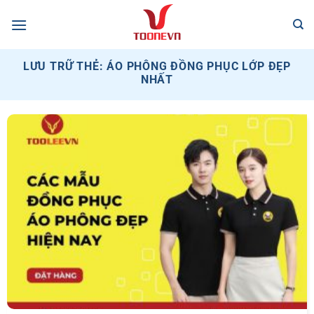
Bỏ
qua
nội
dung
LƯU TRỮ THẺ:
ÁO PHÔNG ĐỒNG PHỤC LỚP ĐẸP
NHẤT