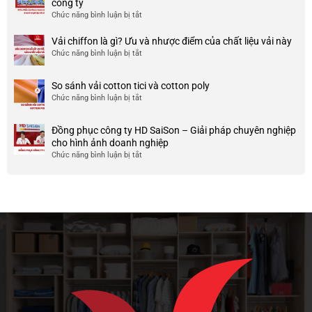
công ty
phục
và
TP
Chức năng bình luận bị tắt
ở
công
nhược
HCM
999+
ty
điểm
Mẫu
Vải chiffon là gì? Ưu và nhược điểm của chất liệu vải này
đẹp
của
áo
và
Chức năng bình luận bị tắt
ở
nó
thun
chất
Vải
team
lượng
chiffon
So sánh vải cotton tici và cotton poly
building
cao
là
Chức năng bình luận bị tắt
cho
ở
gì?
doanh
So
Ưu
nghiệp
sánh
và
Đồng phục công ty HD SaiSon – Giải pháp chuyên nghiệp
và
vải
nhược
cho hình ảnh doanh nghiệp
công
cotton
điểm
Chức năng bình luận bị tắt
ở
ty
tici
của
Đồng
và
chất
phục
cotton
liệu
công
poly
vải
ty
này
HD
SaiSon
–
Giải
pháp
chuyên
nghiệp
cho
hình