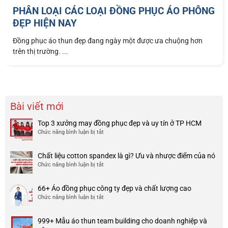
PHÂN LOẠI CÁC LOẠI ĐỒNG PHỤC ÁO PHÔNG
ĐẸP HIỆN NAY
Đồng phục áo thun đẹp đang ngày một được ưa chuộng hơn
trên thị trường. ...
Bài viết mới
Top 3 xưởng may đồng phục đẹp và uy tín ở TP HCM
Chức năng bình luận bị tắt
ở
Top
3
Chất liệu cotton spandex là gì? Ưu và nhược điểm của nó
xưởng
Chức năng bình luận bị tắt
ở
may
Chất
đồng
liệu
phục
66+ Áo đồng phục công ty đẹp và chất lượng cao
cotton
đẹp
Chức năng bình luận bị tắt
ở
spandex
và
66+
là
uy
Áo
gì?
tín
999+ Mẫu áo thun team building cho doanh nghiệp và
đồng
Ưu
ở