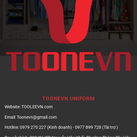
ảnh
doanh
nghiệp
TOONEVN UNIFORM
Website:
TOOLEEVN.com
Email:
Toonevn@gmail.com
Hotline:
0979 270 227 (Kinh doanh) - 0977 899 728 (Tài trợ )