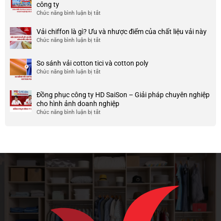
ở
công ty
phục
và
TP
Chức năng bình luận bị tắt
ở
công
nhược
HCM
999+
ty
điểm
Mẫu
Vải chiffon là gì? Ưu và nhược điểm của chất liệu vải này
đẹp
của
áo
và
Chức năng bình luận bị tắt
ở
nó
thun
chất
Vải
team
lượng
chiffon
So sánh vải cotton tici và cotton poly
building
cao
là
Chức năng bình luận bị tắt
cho
ở
gì?
doanh
So
Ưu
nghiệp
sánh
và
Đồng phục công ty HD SaiSon – Giải pháp chuyên nghiệp
và
vải
nhược
cho hình ảnh doanh nghiệp
công
cotton
điểm
Chức năng bình luận bị tắt
ở
ty
tici
của
Đồng
và
chất
phục
cotton
liệu
công
poly
vải
ty
này
HD
SaiSon
–
Giải
pháp
chuyên
nghiệp
cho