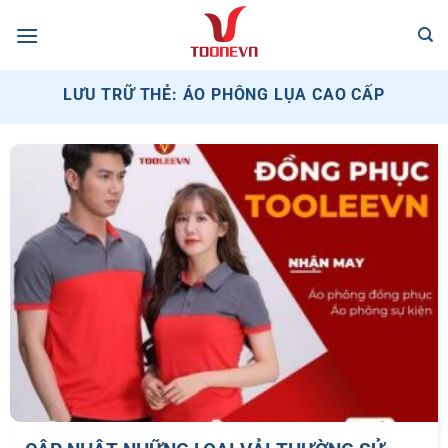
Bỏ
qua
nội
dung
LƯU TRỮ THẺ:
ÁO PHÔNG LỤA CAO CẤP