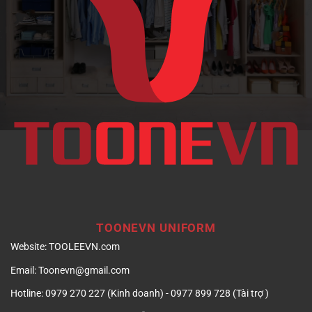
hình
ảnh
doanh
nghiệp
TOONEVN UNIFORM
Website:
TOOLEEVN.com
Email:
Toonevn@gmail.com
Hotline:
0979 270 227 (Kinh doanh) - 0977 899 728 (Tài trợ )