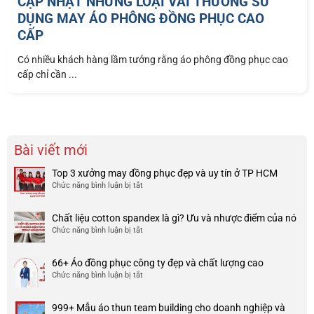
CẬP NHẬT NHỮNG LOẠI VẢI THƯỜNG SỬ
DỤNG MAY ÁO PHÔNG ĐỒNG PHỤC CAO
CẤP
Có nhiều khách hàng lầm tưởng rằng áo phông đồng phục cao
cấp chỉ cần ...
Bài viết mới
Top 3 xưởng may đồng phục đẹp và uy tín ở TP HCM
Chức năng bình luận bị tắt
ở
Top
3
Chất liệu cotton spandex là gì? Ưu và nhược điểm của nó
xưởng
Chức năng bình luận bị tắt
ở
may
Chất
đồng
liệu
phục
66+ Áo đồng phục công ty đẹp và chất lượng cao
cotton
đẹp
Chức năng bình luận bị tắt
ở
spandex
và
66+
là
uy
Áo
gì?
tín
999+ Mẫu áo thun team building cho doanh nghiệp và
đồng
Ưu