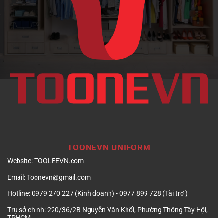
doanh
nghiệp
TOONEVN UNIFORM
Website:
TOOLEEVN.com
Email:
Toonevn@gmail.com
Hotline:
0979 270 227 (Kinh doanh) - 0977 899 728 (Tài trợ )
Trụ sở chính:
220/36/2B Nguyễn Văn Khối, Phường Thông Tây Hội,
TPHCM