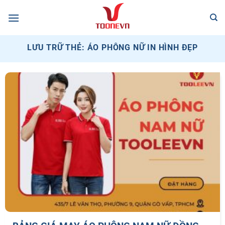
Bỏ
qua
nội
dung
LƯU TRỮ THẺ:
ÁO PHÔNG NỮ IN HÌNH ĐẸP