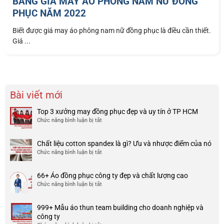
BẢNG GIÁ MAY ÁO PHÔNG NAM NỮ ĐỒNG
PHỤC NĂM 2022
Biết được giá may áo phông nam nữ đồng phục là điều cần thiết.
Giá ...
Bài viết mới
Top 3 xưởng may đồng phục đẹp và uy tín ở TP HCM
Chức năng bình luận bị tắt
ở
Top
3
Chất liệu cotton spandex là gì? Ưu và nhược điểm của nó
xưởng
Chức năng bình luận bị tắt
ở
may
Chất
đồng
liệu
phục
66+ Áo đồng phục công ty đẹp và chất lượng cao
cotton
đẹp
Chức năng bình luận bị tắt
ở
spandex
và
66+
là
uy
Áo
gì?
tín
999+ Mẫu áo thun team building cho doanh nghiệp và
đồng
Ưu
ở
công ty
phục
và
TP