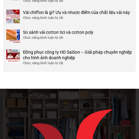
Chức năng bình luận bị tắt
ở
công
nhược
HCM
999+
ty
điểm
Mẫu
Vải chiffon là gì? Ưu và nhược điểm của chất liệu vải này
đẹp
của
áo
và
Chức năng bình luận bị tắt
ở
nó
thun
chất
Vải
team
lượng
chiffon
So sánh vải cotton tici và cotton poly
building
cao
là
Chức năng bình luận bị tắt
cho
ở
gì?
doanh
So
Ưu
nghiệp
sánh
và
Đồng phục công ty HD SaiSon – Giải pháp chuyên nghiệp
và
vải
nhược
cho hình ảnh doanh nghiệp
công
cotton
điểm
Chức năng bình luận bị tắt
ở
ty
tici
của
Đồng
và
chất
phục
cotton
liệu
công
poly
vải
ty
này
HD
SaiSon
–
Giải
pháp
chuyên
nghiệp
cho
hình
ảnh