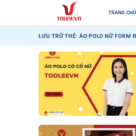
Bỏ
qua
TRANG CH
nội
dung
LƯU TRỮ THẺ:
ÁO POLO NỮ FORM 