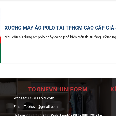
XƯỞNG MAY ÁO POLO TẠI TPHCM CAO CẤP GIÁ 
Nhu cầu sử dụng áo polo ngày càng phổ biến trên thị trường. Đồng n
...
TOONEVN UNIFORM
K
Website:
TOOLEEVN.com
Email:
Toonevn@gmail.com
Hotline:
0979 270 227 (Kinh doanh) - 0977 899 728 (Tài