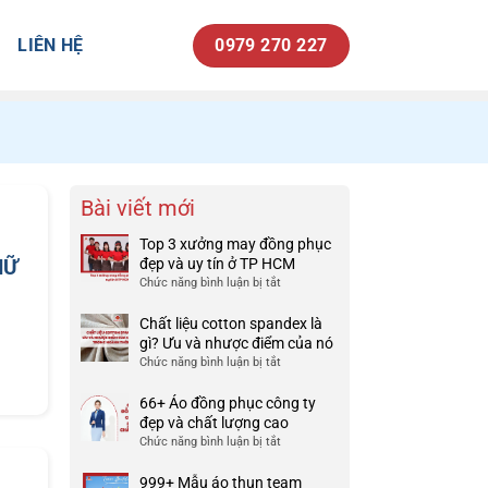
LIÊN HỆ
0979 270 227
Bài viết mới
Top 3 xưởng may đồng phục
NỮ
đẹp và uy tín ở TP HCM
Chức năng bình luận bị tắt
ở
Top
3
Chất liệu cotton spandex là
xưởng
gì? Ưu và nhược điểm của nó
may
Chức năng bình luận bị tắt
ở
đồng
Chất
phục
liệu
66+ Áo đồng phục công ty
đẹp
cotton
đẹp và chất lượng cao
và
spandex
Chức năng bình luận bị tắt
ở
uy
là
66+
tín
gì?
Áo
999+ Mẫu áo thun team
ở