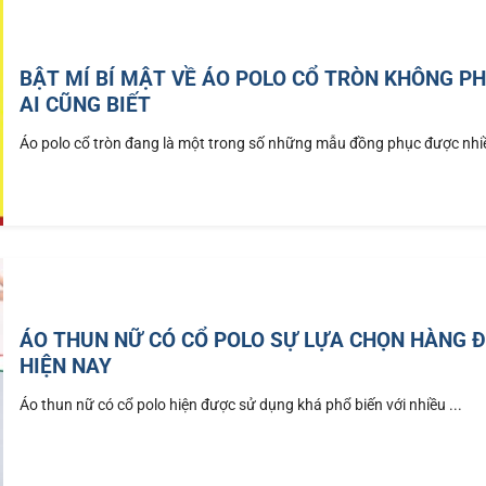
BẬT MÍ BÍ MẬT VỀ ÁO POLO CỔ TRÒN KHÔNG PH
AI CŨNG BIẾT
Áo polo cổ tròn đang là một trong số những mẫu đồng phục được nhiề
ÁO THUN NỮ CÓ CỔ POLO SỰ LỰA CHỌN HÀNG 
HIỆN NAY
Áo thun nữ có cổ polo hiện được sử dụng khá phổ biến với nhiều ...