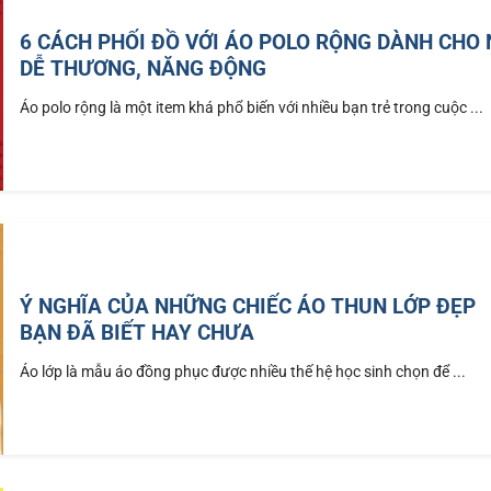
6 CÁCH PHỐI ĐỒ VỚI ÁO POLO RỘNG DÀNH CHO
DỄ THƯƠNG, NĂNG ĐỘNG
Áo polo rộng là một item khá phổ biến với nhiều bạn trẻ trong cuộc ...
Ý NGHĨA CỦA NHỮNG CHIẾC ÁO THUN LỚP ĐẸP
BẠN ĐÃ BIẾT HAY CHƯA
Áo lớp là mẫu áo đồng phục được nhiều thế hệ học sinh chọn để ...