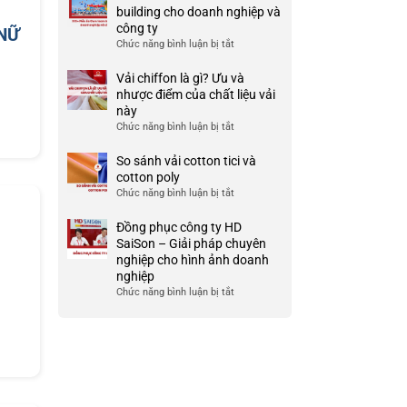
Ưu
đồng
building cho doanh nghiệp và
TP
và
phục
công ty
HCM
 NỮ
nhược
công
Chức năng bình luận bị tắt
ở
điểm
ty
999+
của
đẹp
Mẫu
Vải chiffon là gì? Ưu và
nó
và
áo
nhược điểm của chất liệu vải
chất
thun
này
lượng
team
Chức năng bình luận bị tắt
ở
cao
building
Vải
cho
chiffon
So sánh vải cotton tici và
doanh
là
cotton poly
nghiệp
gì?
Chức năng bình luận bị tắt
ở
và
Ưu
So
công
và
sánh
Đồng phục công ty HD
ty
nhược
vải
SaiSon – Giải pháp chuyên
điểm
cotton
nghiệp cho hình ảnh doanh
của
tici
nghiệp
chất
và
Chức năng bình luận bị tắt
ở
liệu
cotton
Đồng
vải
poly
phục
này
công
ty
HD
SaiSon
–