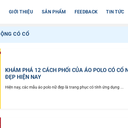
Ủ
GIỚI THIỆU
SẢN PHẨM
FEEDBACK
TIN TỨC
RỘNG CÓ CỔ
KHÁM PHÁ 12 CÁCH PHỐI CỦA ÁO POLO CÓ CỔ 
ĐẸP HIỆN NAY
Hiện nay, các mẫu áo polo nữ đẹp là trang phục có tính ứng dụng ...