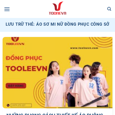
Bỏ
qua
nội
dung
LƯU TRỮ THẺ:
ÁO SƠ MI NỮ ĐỒNG PHỤC CÔNG SỞ