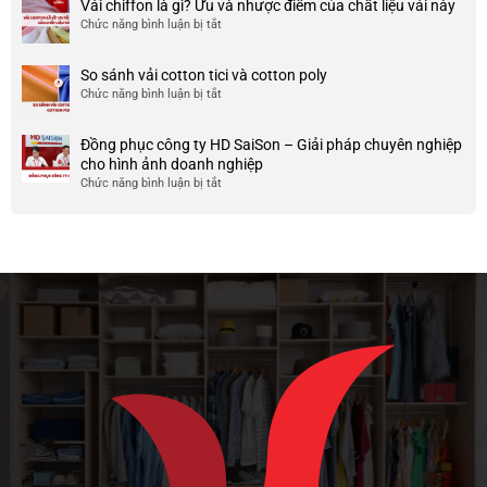
Mẫu
Vải chiffon là gì? Ưu và nhược điểm của chất liệu vải này
đẹp
của
áo
và
Chức năng bình luận bị tắt
ở
nó
thun
chất
Vải
team
lượng
chiffon
So sánh vải cotton tici và cotton poly
building
cao
là
Chức năng bình luận bị tắt
cho
ở
gì?
doanh
So
Ưu
nghiệp
sánh
và
Đồng phục công ty HD SaiSon – Giải pháp chuyên nghiệp
và
vải
nhược
cho hình ảnh doanh nghiệp
công
cotton
điểm
Chức năng bình luận bị tắt
ở
ty
tici
của
Đồng
và
chất
phục
cotton
liệu
công
poly
vải
ty
này
HD
SaiSon
–
Giải
pháp
chuyên
nghiệp
cho
hình
ảnh
doanh
nghiệp