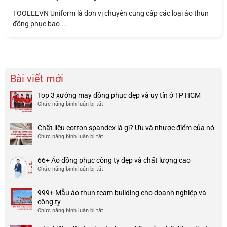
TOOLEEVN Uniform là đơn vị chuyên cung cấp các loại áo thun
đồng phục bao ...
Bài viết mới
Top 3 xưởng may đồng phục đẹp và uy tín ở TP HCM
Chức năng bình luận bị tắt
ở
Top
3
Chất liệu cotton spandex là gì? Ưu và nhược điểm của nó
xưởng
Chức năng bình luận bị tắt
ở
may
Chất
đồng
liệu
phục
66+ Áo đồng phục công ty đẹp và chất lượng cao
cotton
đẹp
Chức năng bình luận bị tắt
ở
spandex
và
66+
là
uy
Áo
gì?
tín
999+ Mẫu áo thun team building cho doanh nghiệp và
đồng
Ưu
ở
công ty
phục
và
TP
Chức năng bình luận bị tắt
ở
công
nhược
HCM
999+
ty
điểm