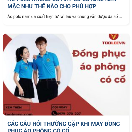
MẶC NHƯ THẾ NÀO CHO PHÙ HỢP
Áo polo nam đã xuất hiện từ rất lâu và chúng vẫn được đa số ...
CÁC CÂU HỎI THƯỜNG GẶP KHI MAY ĐỒNG
PHỤC ÁO PHÔNG CÓ CỔ