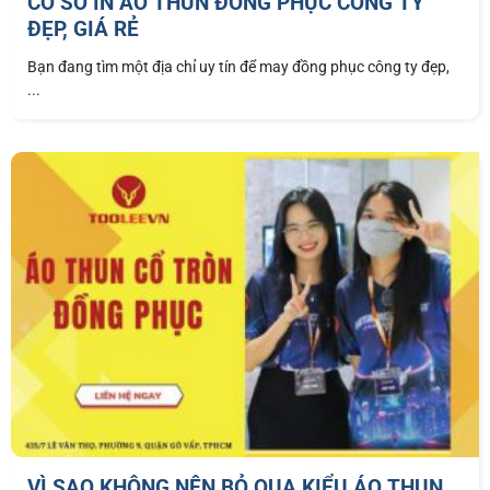
CƠ SỞ IN ÁO THUN ĐỒNG PHỤC CÔNG TY
ĐẸP, GIÁ RẺ
Bạn đang tìm một địa chỉ uy tín để may đồng phục công ty đẹp,
...
VÌ SAO KHÔNG NÊN BỎ QUA KIỂU ÁO THUN