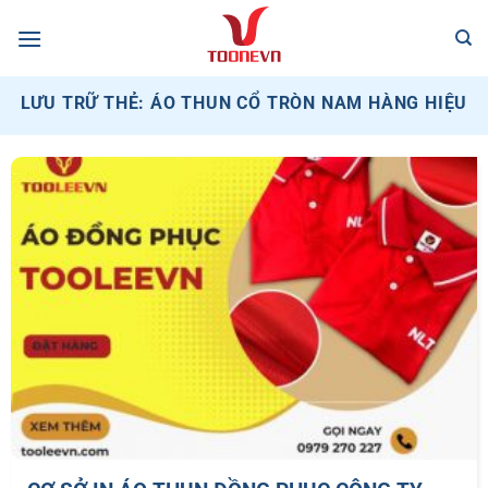
Bỏ
qua
nội
dung
LƯU TRỮ THẺ:
ÁO THUN CỔ TRÒN NAM HÀNG HIỆU