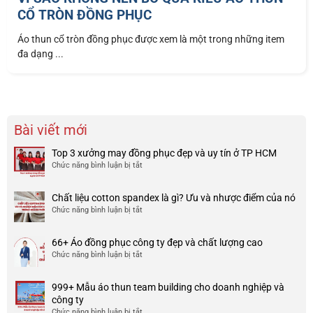
CỔ TRÒN ĐỒNG PHỤC
Áo thun cổ tròn đồng phục được xem là một trong những item
đa dạng ...
Bài viết mới
Top 3 xưởng may đồng phục đẹp và uy tín ở TP HCM
Chức năng bình luận bị tắt
ở
Top
3
Chất liệu cotton spandex là gì? Ưu và nhược điểm của nó
xưởng
Chức năng bình luận bị tắt
ở
may
Chất
đồng
liệu
phục
66+ Áo đồng phục công ty đẹp và chất lượng cao
cotton
đẹp
Chức năng bình luận bị tắt
ở
spandex
và
66+
là
uy
Áo
gì?
tín
999+ Mẫu áo thun team building cho doanh nghiệp và
đồng
Ưu
ở
công ty
phục
và
TP
Chức năng bình luận bị tắt
ở