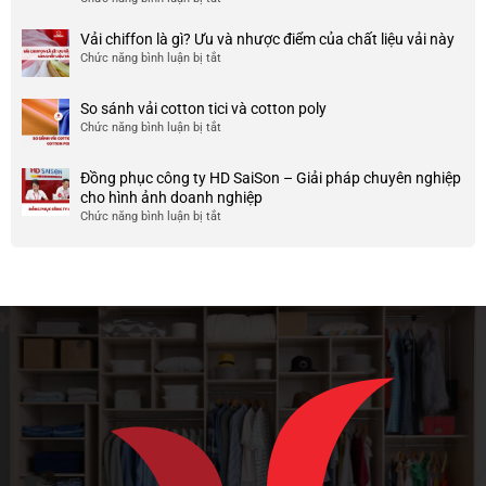
công
nhược
HCM
999+
ty
điểm
Mẫu
Vải chiffon là gì? Ưu và nhược điểm của chất liệu vải này
đẹp
của
áo
và
Chức năng bình luận bị tắt
ở
nó
thun
chất
Vải
team
lượng
chiffon
So sánh vải cotton tici và cotton poly
building
cao
là
Chức năng bình luận bị tắt
cho
ở
gì?
doanh
So
Ưu
nghiệp
sánh
và
Đồng phục công ty HD SaiSon – Giải pháp chuyên nghiệp
và
vải
nhược
cho hình ảnh doanh nghiệp
công
cotton
điểm
Chức năng bình luận bị tắt
ở
ty
tici
của
Đồng
và
chất
phục
cotton
liệu
công
poly
vải
ty
này
HD
SaiSon
–
Giải
pháp
chuyên
nghiệp
cho
hình
ảnh