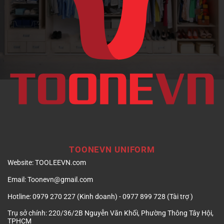
doanh
nghiệp
TOONEVN UNIFORM
Website:
TOOLEEVN.com
Email:
Toonevn@gmail.com
Hotline:
0979 270 227 (Kinh doanh) - 0977 899 728 (Tài trợ )
Trụ sở chính:
220/36/2B Nguyễn Văn Khối, Phường Thông Tây Hội,
TPHCM