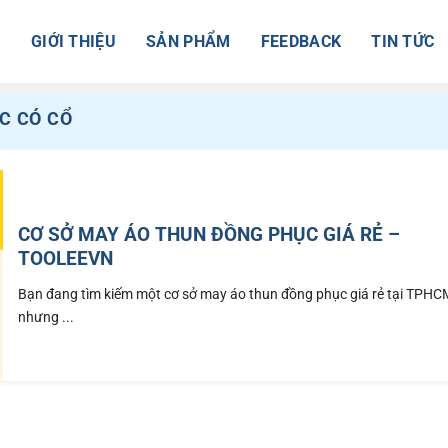
Ủ
GIỚI THIỆU
SẢN PHẨM
FEEDBACK
TIN TỨC
C CÓ CỔ
CƠ SỞ MAY ÁO THUN ĐỒNG PHỤC GIÁ RẺ –
TOOLEEVN
Bạn đang tìm kiếm một cơ sở may áo thun đồng phục giá rẻ tại TPHC
nhưng ...