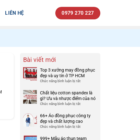
LIÊN HỆ
0979 270 227
Bài viết mới
Top 3 xưởng may đồng phục
đẹp và uy tín ở TP HCM
Chức năng bình luận bị tắt
ở
Top
M
3
Chất liệu cotton spandex là
xưởng
gì? Ưu và nhược điểm của nó
may
Chức năng bình luận bị tắt
ở
đồng
Chất
phục
liệu
66+ Áo đồng phục công ty
đẹp
cotton
đẹp và chất lượng cao
và
spandex
Chức năng bình luận bị tắt
ở
uy
là
66+
tín
gì?
Áo
999+ Mẫu áo thun team
ở