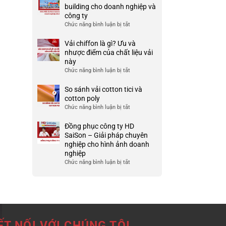
Ưu
đồng
building cho doanh nghiệp và
TP
và
phục
công ty
HCM
nhược
công
Chức năng bình luận bị tắt
ở
điểm
ty
999+
của
đẹp
Mẫu
Vải chiffon là gì? Ưu và
nó
và
áo
nhược điểm của chất liệu vải
chất
thun
này
lượng
team
Chức năng bình luận bị tắt
ở
cao
building
Vải
cho
chiffon
So sánh vải cotton tici và
doanh
là
cotton poly
nghiệp
gì?
Chức năng bình luận bị tắt
ở
và
Ưu
So
công
và
sánh
Đồng phục công ty HD
ty
nhược
vải
SaiSon – Giải pháp chuyên
điểm
cotton
nghiệp cho hình ảnh doanh
của
tici
nghiệp
chất
và
Chức năng bình luận bị tắt
ở
liệu
cotton
Đồng
vải
poly
phục
này
công
ty
HD
SaiSon
ẾT NỐI VỚI CHÚNG TÔI
–