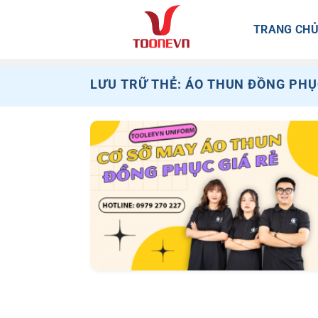
Bỏ
qua
TRANG CH
nội
dung
LƯU TRỮ THẺ:
ÁO THUN ĐỒNG PHỤ