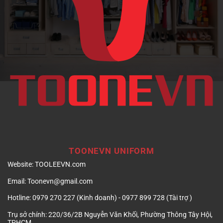
doanh
nghiệp
TOONEVN UNIFORM
Website:
TOOLEEVN.com
Email:
Toonevn@gmail.com
Hotline:
0979 270 227 (Kinh doanh) - 0977 899 728 (Tài trợ )
Trụ sở chính:
220/36/2B Nguyễn Văn Khối, Phường Thông Tây Hội,
TPHCM