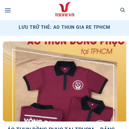
Bỏ
qua
nội
dung
LƯU TRỮ THẺ:
AO THUN GIA RE TPHCM