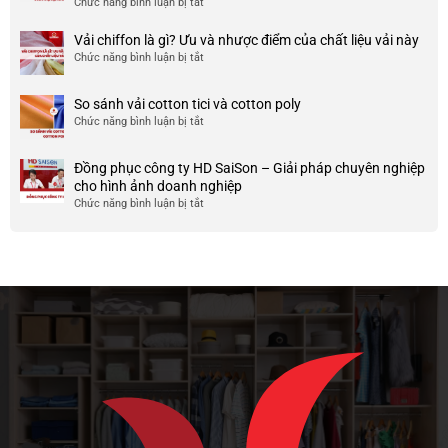
Chức năng bình luận bị tắt
ở
công
nhược
HCM
999+
ty
điểm
Mẫu
Vải chiffon là gì? Ưu và nhược điểm của chất liệu vải này
đẹp
của
áo
và
Chức năng bình luận bị tắt
ở
nó
thun
chất
Vải
team
lượng
chiffon
So sánh vải cotton tici và cotton poly
building
cao
là
Chức năng bình luận bị tắt
cho
ở
gì?
doanh
So
Ưu
nghiệp
sánh
và
Đồng phục công ty HD SaiSon – Giải pháp chuyên nghiệp
và
vải
nhược
cho hình ảnh doanh nghiệp
công
cotton
điểm
Chức năng bình luận bị tắt
ở
ty
tici
của
Đồng
và
chất
phục
cotton
liệu
công
poly
vải
ty
này
HD
SaiSon
–
Giải
pháp
chuyên
nghiệp
cho
hình
ảnh