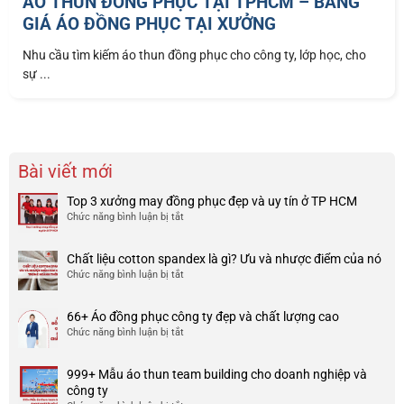
ÁO THUN ĐỒNG PHỤC TẠI TPHCM – BẢNG
GIÁ ÁO ĐỒNG PHỤC TẠI XƯỞNG
Nhu cầu tìm kiếm áo thun đồng phục cho công ty, lớp học, cho
sự ...
Bài viết mới
Top 3 xưởng may đồng phục đẹp và uy tín ở TP HCM
Chức năng bình luận bị tắt
ở
Top
3
Chất liệu cotton spandex là gì? Ưu và nhược điểm của nó
xưởng
Chức năng bình luận bị tắt
ở
may
Chất
đồng
liệu
phục
66+ Áo đồng phục công ty đẹp và chất lượng cao
cotton
đẹp
Chức năng bình luận bị tắt
ở
spandex
và
66+
là
uy
Áo
gì?
tín
999+ Mẫu áo thun team building cho doanh nghiệp và
đồng
Ưu
ở
công ty
phục
và
TP