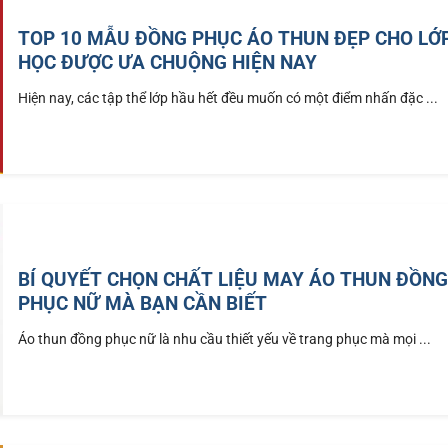
TOP 10 MẪU ĐỒNG PHỤC ÁO THUN ĐẸP CHO LỚ
HỌC ĐƯỢC ƯA CHUỘNG HIỆN NAY
Hiện nay, các tập thể lớp hầu hết đều muốn có một điểm nhấn đặc ...
BÍ QUYẾT CHỌN CHẤT LIỆU MAY ÁO THUN ĐỒN
PHỤC NỮ MÀ BẠN CẦN BIẾT
Áo thun đồng phục nữ là nhu cầu thiết yếu về trang phục mà mọi ...