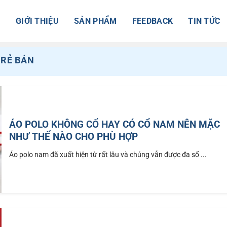
Ủ
GIỚI THIỆU
SẢN PHẨM
FEEDBACK
TIN TỨC
 RẺ BÁN
ÁO POLO KHÔNG CỔ HAY CÓ CỔ NAM NÊN MẶC
NHƯ THẾ NÀO CHO PHÙ HỢP
Áo polo nam đã xuất hiện từ rất lâu và chúng vẫn được đa số ...