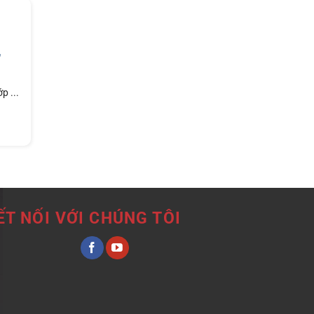
Giải
pháp
chuyên
nghiệp
,
cho
hình
ảnh
doanh
p ...
nghiệp
ẾT NỐI VỚI CHÚNG TÔI