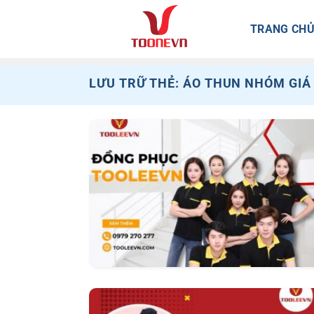
Bỏ
qua
TRANG CH
nội
dung
LƯU TRỮ THẺ:
ÁO THUN NHÓM GIÁ