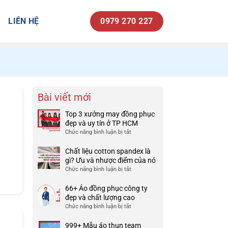
LIÊN HỆ
0979 270 227
Bài viết mới
Top 3 xưởng may đồng phục
đẹp và uy tín ở TP HCM
Chức năng bình luận bị tắt
ở
Top
3
Chất liệu cotton spandex là
xưởng
gì? Ưu và nhược điểm của nó
may
Chức năng bình luận bị tắt
ở
đồng
Chất
phục
liệu
66+ Áo đồng phục công ty
đẹp
cotton
đẹp và chất lượng cao
và
spandex
Chức năng bình luận bị tắt
ở
uy
là
66+
tín
gì?
Áo
999+ Mẫu áo thun team
ở