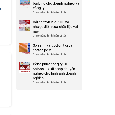
Ưu
đồng
building cho doanh nghiệp và
TP
và
phục
công ty
HCM
P
nhược
công
Chức năng bình luận bị tắt
ở
điểm
ty
999+
của
đẹp
Mẫu
Vải chiffon là gì? Ưu và
nó
và
áo
nhược điểm của chất liệu vải
chất
thun
này
lượng
team
Chức năng bình luận bị tắt
ở
cao
building
Vải
cho
chiffon
So sánh vải cotton tici và
doanh
là
cotton poly
nghiệp
gì?
Chức năng bình luận bị tắt
ở
và
Ưu
So
công
và
sánh
Đồng phục công ty HD
ty
nhược
vải
SaiSon – Giải pháp chuyên
G
điểm
cotton
nghiệp cho hình ảnh doanh
của
tici
nghiệp
chất
và
Chức năng bình luận bị tắt
ở
liệu
cotton
Đồng
vải
poly
phục
này
công
ty
HD
SaiSon
–