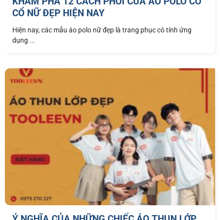
KHÁM PHÁ 12 CÁCH PHỐI CỦA ÁO POLO CÓ
CỔ NỮ ĐẸP HIỆN NAY
Hiện nay, các mẫu áo polo nữ đẹp là trang phục có tính ứng
dụng ...
Ý NGHĨA CỦA NHỮNG CHIẾC ÁO THUN LỚP