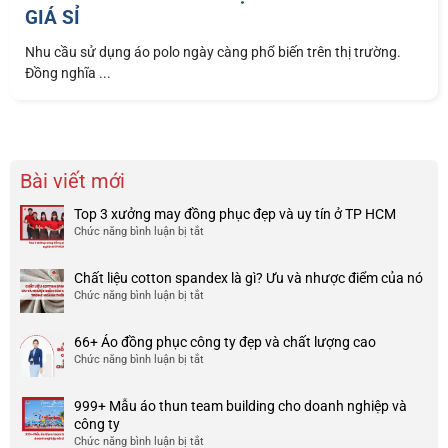
GIÁ SỈ
Nhu cầu sử dụng áo polo ngày càng phổ biến trên thị trường.
Đồng nghĩa ...
Bài viết mới
Top 3 xưởng may đồng phục đẹp và uy tín ở TP HCM
Chức năng bình luận bị tắt
ở
Top
3
Chất liệu cotton spandex là gì? Ưu và nhược điểm của nó
xưởng
Chức năng bình luận bị tắt
ở
may
Chất
đồng
liệu
phục
66+ Áo đồng phục công ty đẹp và chất lượng cao
cotton
đẹp
Chức năng bình luận bị tắt
ở
spandex
và
66+
là
uy
Áo
gì?
tín
999+ Mẫu áo thun team building cho doanh nghiệp và
đồng
Ưu
ở
công ty
phục
và
TP
Chức năng bình luận bị tắt
ở
công