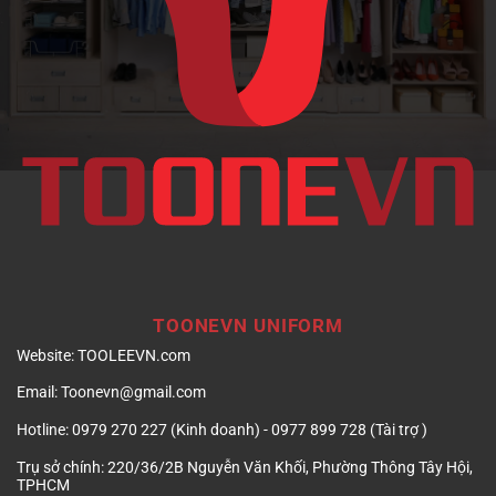
doanh
nghiệp
TOONEVN UNIFORM
Website:
TOOLEEVN.com
Email:
Toonevn@gmail.com
Hotline:
0979 270 227 (Kinh doanh) - 0977 899 728 (Tài trợ )
Trụ sở chính:
220/36/2B Nguyễn Văn Khối, Phường Thông Tây Hội,
TPHCM