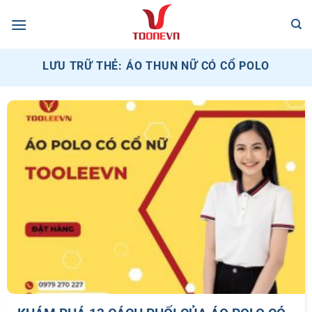
Bỏ
qua
nội
dung
LƯU TRỮ THẺ:
ÁO THUN NỮ CÓ CỔ POLO