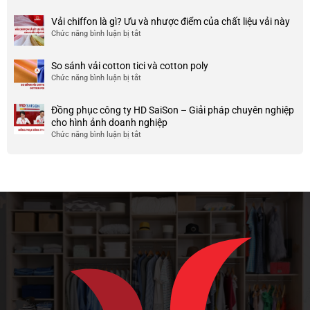
nhược
HCM
999+
ty
điểm
Mẫu
Vải chiffon là gì? Ưu và nhược điểm của chất liệu vải này
đẹp
của
áo
và
Chức năng bình luận bị tắt
ở
nó
thun
chất
Vải
team
lượng
chiffon
So sánh vải cotton tici và cotton poly
building
cao
là
Chức năng bình luận bị tắt
cho
ở
gì?
doanh
So
Ưu
nghiệp
sánh
và
Đồng phục công ty HD SaiSon – Giải pháp chuyên nghiệp
và
vải
nhược
cho hình ảnh doanh nghiệp
công
cotton
điểm
Chức năng bình luận bị tắt
ở
ty
tici
của
Đồng
và
chất
phục
cotton
liệu
công
poly
vải
ty
này
HD
SaiSon
–
Giải
pháp
chuyên
nghiệp
cho
hình
ảnh