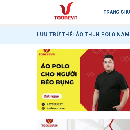
Bỏ
qua
TRANG CH
nội
dung
LƯU TRỮ THẺ:
ÁO THUN POLO NAM