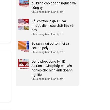
Ưu
đồng
building cho doanh nghiệp và
TP
và
phục
công ty
HCM
nhược
công
Chức năng bình luận bị tắt
ở
điểm
ty
999+
của
đẹp
Mẫu
Vải chiffon là gì? Ưu và
nó
và
áo
nhược điểm của chất liệu vải
chất
thun
này
lượng
team
Chức năng bình luận bị tắt
ở
cao
building
Vải
cho
chiffon
So sánh vải cotton tici và
doanh
là
cotton poly
nghiệp
gì?
Chức năng bình luận bị tắt
ở
và
Ưu
So
công
và
sánh
Đồng phục công ty HD
ty
nhược
vải
SaiSon – Giải pháp chuyên
điểm
cotton
nghiệp cho hình ảnh doanh
của
tici
nghiệp
chất
và
Chức năng bình luận bị tắt
ở
liệu
cotton
Đồng
vải
poly
phục
này
công
ty
HD
SaiSon
–