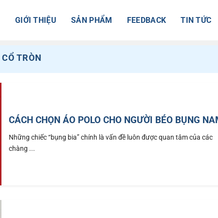
Ủ
GIỚI THIỆU
SẢN PHẨM
FEEDBACK
TIN TỨC
 CỔ TRÒN
CÁCH CHỌN ÁO POLO CHO NGƯỜI BÉO BỤNG N
Những chiếc “bụng bia” chính là vấn đề luôn được quan tâm của các
chàng ...