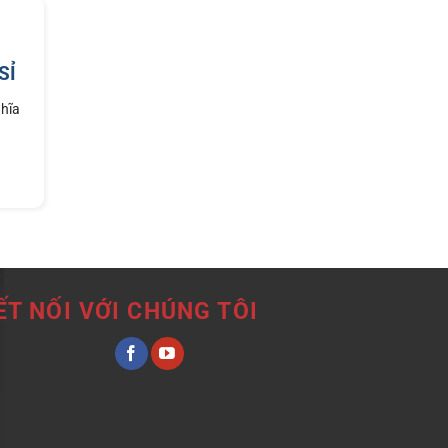
Giải
pháp
chuyên
nghiệp
SỈ
cho
hình
ghĩa
ảnh
doanh
nghiệp
ẾT NỐI VỚI CHÚNG TÔI