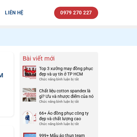
LIÊN HỆ
0979 270 227
Bài viết mới
Top 3 xưởng may đồng phục
đẹp và uy tín ở TP HCM
AM
Chức năng bình luận bị tắt
ở
Top
3
Chất liệu cotton spandex là
xưởng
gì? Ưu và nhược điểm của nó
may
Chức năng bình luận bị tắt
ở
đồng
Chất
phục
liệu
66+ Áo đồng phục công ty
đẹp
cotton
đẹp và chất lượng cao
và
spandex
Chức năng bình luận bị tắt
ở
uy
là
66+
tín
gì?
Áo
999+ Mẫu áo thun team
ở