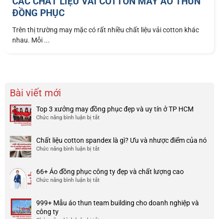
CÁC CHẤT LIỆU VẢI COTTON MAY ÁO THUN
ĐỒNG PHỤC
Trên thị trường may mặc có rất nhiều chất liệu vải cotton khác
nhau. Mỗi ...
Bài viết mới
Top 3 xưởng may đồng phục đẹp và uy tín ở TP HCM
Chức năng bình luận bị tắt
ở
Top
3
Chất liệu cotton spandex là gì? Ưu và nhược điểm của nó
xưởng
Chức năng bình luận bị tắt
ở
may
Chất
đồng
liệu
phục
66+ Áo đồng phục công ty đẹp và chất lượng cao
cotton
đẹp
Chức năng bình luận bị tắt
ở
spandex
và
66+
là
uy
Áo
gì?
tín
999+ Mẫu áo thun team building cho doanh nghiệp và
đồng
Ưu
ở
công ty
phục
và
TP