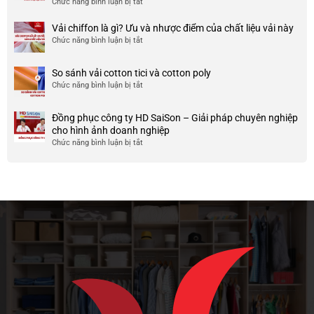
Chức năng bình luận bị tắt
ở
công
nhược
HCM
999+
ty
điểm
Mẫu
Vải chiffon là gì? Ưu và nhược điểm của chất liệu vải này
đẹp
của
áo
và
Chức năng bình luận bị tắt
ở
nó
thun
chất
Vải
team
lượng
chiffon
So sánh vải cotton tici và cotton poly
building
cao
là
Chức năng bình luận bị tắt
cho
ở
gì?
doanh
So
Ưu
nghiệp
sánh
và
Đồng phục công ty HD SaiSon – Giải pháp chuyên nghiệp
và
vải
nhược
cho hình ảnh doanh nghiệp
công
cotton
điểm
Chức năng bình luận bị tắt
ở
ty
tici
của
Đồng
và
chất
phục
cotton
liệu
công
poly
vải
ty
này
HD
SaiSon
–
Giải
pháp
chuyên
nghiệp
cho
hình
ảnh