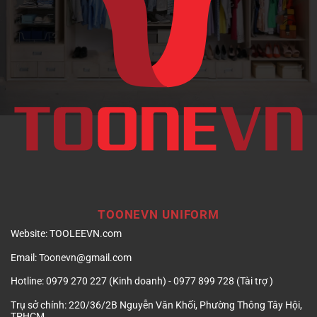
doanh
nghiệp
TOONEVN UNIFORM
Website:
TOOLEEVN.com
Email:
Toonevn@gmail.com
Hotline:
0979 270 227 (Kinh doanh) - 0977 899 728 (Tài trợ )
Trụ sở chính:
220/36/2B Nguyễn Văn Khối, Phường Thông Tây Hội,
TPHCM