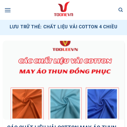
Bỏ
qua
nội
dung
LƯU TRỮ THẺ:
CHẤT LIỆU VẢI COTTON 4 CHIỀU