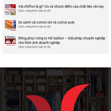
999+
ty
điểm
Mẫu
Vải chiffon là gì? Ưu và nhược điểm của chất liệu vải này
đẹp
của
áo
và
Chức năng bình luận bị tắt
ở
nó
thun
chất
Vải
team
lượng
chiffon
So sánh vải cotton tici và cotton poly
building
cao
là
Chức năng bình luận bị tắt
cho
ở
gì?
doanh
So
Ưu
nghiệp
sánh
và
Đồng phục công ty HD SaiSon – Giải pháp chuyên nghiệp
và
vải
nhược
cho hình ảnh doanh nghiệp
công
cotton
điểm
Chức năng bình luận bị tắt
ở
ty
tici
của
Đồng
và
chất
phục
cotton
liệu
công
poly
vải
ty
này
HD
SaiSon
–
Giải
pháp
chuyên
nghiệp
cho
hình
ảnh
doanh