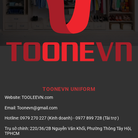
nghiệp
TOONEVN UNIFORM
Website:
TOOLEEVN.com
Email:
Toonevn@gmail.com
Hotline:
0979 270 227 (Kinh doanh) - 0977 899 728 (Tài trợ )
Trụ sở chính:
220/36/2B Nguyễn Văn Khối, Phường Thông Tây Hội,
TPHCM