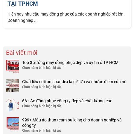
TẠI TPHCM
Hiện nay nhu cầu may đồng phục của các doanh nghiệp rất lớn.
Doanh nghiệp ...
Bài viết mới
Top 3 xưởng may đồng phục đẹp và uy tín ở TP HCM
Chức năng bình luận bị tắt
ở
Top
3
Chất liệu cotton spandex là gì? Ưu và nhược điểm của nó
xưởng
Chức năng bình luận bị tắt
ở
may
Chất
đồng
liệu
phục
66+ Áo đồng phục công ty đẹp và chất lượng cao
cotton
đẹp
Chức năng bình luận bị tắt
ở
spandex
và
66+
là
uy
Áo
gì?
tín
999+ Mẫu áo thun team building cho doanh nghiệp và
đồng
Ưu
ở
công ty
phục
và
TP
Chức năng bình luận bị tắt
ở
công
nhược
HCM