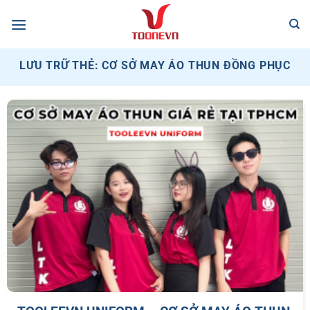
Bỏ
qua
nội
dung
LƯU TRỮ THẺ:
CƠ SỞ MAY ÁO THUN ĐỒNG PHỤC