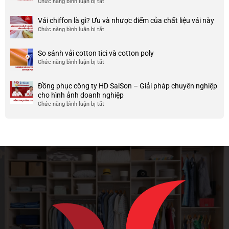
Chức năng bình luận bị tắt
ở
công
nhược
HCM
999+
ty
điểm
Mẫu
Vải chiffon là gì? Ưu và nhược điểm của chất liệu vải này
đẹp
của
áo
và
Chức năng bình luận bị tắt
ở
nó
thun
chất
Vải
team
lượng
chiffon
So sánh vải cotton tici và cotton poly
building
cao
là
Chức năng bình luận bị tắt
cho
ở
gì?
doanh
So
Ưu
nghiệp
sánh
và
Đồng phục công ty HD SaiSon – Giải pháp chuyên nghiệp
và
vải
nhược
cho hình ảnh doanh nghiệp
công
cotton
điểm
Chức năng bình luận bị tắt
ở
ty
tici
của
Đồng
và
chất
phục
cotton
liệu
công
poly
vải
ty
này
HD
SaiSon
–
Giải
pháp
chuyên
nghiệp
cho
hình
ảnh