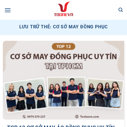
Bỏ
qua
nội
dung
LƯU TRỮ THẺ:
CƠ SỞ MAY ĐỒNG PHỤC