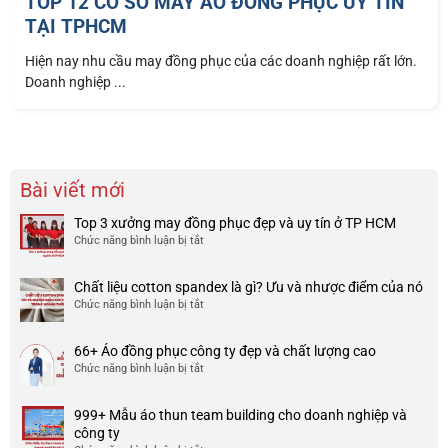
TOP 12 CƠ SỞ MAY ÁO ĐỒNG PHỤC UY TÍN
TẠI TPHCM
Hiện nay nhu cầu may đồng phục của các doanh nghiệp rất lớn.
Doanh nghiệp ...
Bài viết mới
Top 3 xưởng may đồng phục đẹp và uy tín ở TP HCM
Chức năng bình luận bị tắt
ở
Top
3
Chất liệu cotton spandex là gì? Ưu và nhược điểm của nó
xưởng
Chức năng bình luận bị tắt
ở
may
Chất
đồng
liệu
phục
66+ Áo đồng phục công ty đẹp và chất lượng cao
cotton
đẹp
Chức năng bình luận bị tắt
ở
spandex
và
66+
là
uy
Áo
gì?
tín
999+ Mẫu áo thun team building cho doanh nghiệp và
đồng
Ưu
ở
công ty
phục
và
TP