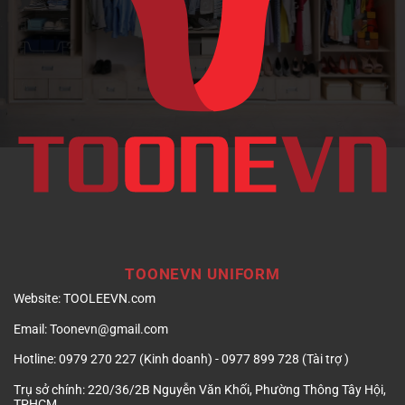
doanh
nghiệp
TOONEVN UNIFORM
Website:
TOOLEEVN.com
Email:
Toonevn@gmail.com
Hotline:
0979 270 227 (Kinh doanh) - 0977 899 728 (Tài trợ )
Trụ sở chính:
220/36/2B Nguyễn Văn Khối, Phường Thông Tây Hội,
TPHCM