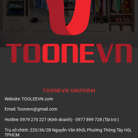
doanh
nghiệp
TOONEVN UNIFORM
Website:
TOOLEEVN.com
Email:
Toonevn@gmail.com
Hotline:
0979 270 227 (Kinh doanh) - 0977 899 728 (Tài trợ )
Trụ sở chính:
220/36/2B Nguyễn Văn Khối, Phường Thông Tây Hội,
TPHCM