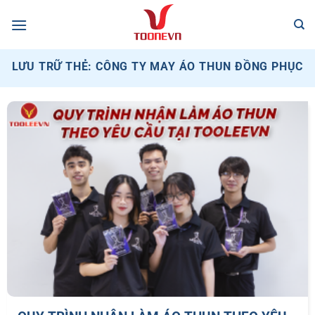
Bỏ
qua
nội
dung
LƯU TRỮ THẺ:
CÔNG TY MAY ÁO THUN ĐỒNG PHỤC