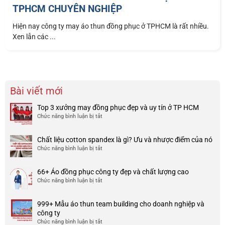
TPHCM CHUYÊN NGHIỆP
Hiện nay công ty may áo thun đồng phục ở TPHCM là rất nhiều.
Xen lẫn các ...
Bài viết mới
Top 3 xưởng may đồng phục đẹp và uy tín ở TP HCM
Chức năng bình luận bị tắt
ở
Top
3
Chất liệu cotton spandex là gì? Ưu và nhược điểm của nó
xưởng
Chức năng bình luận bị tắt
ở
may
Chất
đồng
liệu
phục
66+ Áo đồng phục công ty đẹp và chất lượng cao
cotton
đẹp
Chức năng bình luận bị tắt
ở
spandex
và
66+
là
uy
Áo
gì?
tín
999+ Mẫu áo thun team building cho doanh nghiệp và
đồng
Ưu
ở
công ty
phục
và
TP
Chức năng bình luận bị tắt
ở
công