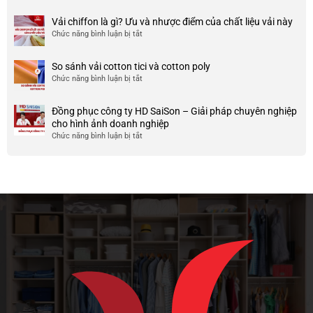
nhược
HCM
999+
ty
điểm
Mẫu
Vải chiffon là gì? Ưu và nhược điểm của chất liệu vải này
đẹp
của
áo
và
Chức năng bình luận bị tắt
ở
nó
thun
chất
Vải
team
lượng
chiffon
So sánh vải cotton tici và cotton poly
building
cao
là
Chức năng bình luận bị tắt
cho
ở
gì?
doanh
So
Ưu
nghiệp
sánh
và
Đồng phục công ty HD SaiSon – Giải pháp chuyên nghiệp
và
vải
nhược
cho hình ảnh doanh nghiệp
công
cotton
điểm
Chức năng bình luận bị tắt
ở
ty
tici
của
Đồng
và
chất
phục
cotton
liệu
công
poly
vải
ty
này
HD
SaiSon
–
Giải
pháp
chuyên
nghiệp
cho
hình
ảnh