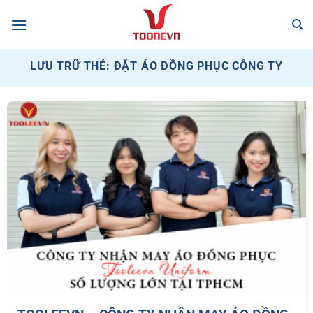
Bỏ
qua
nội
dung
LƯU TRỮ THẺ:
ĐẶT ÁO ĐỒNG PHỤC CÔNG TY