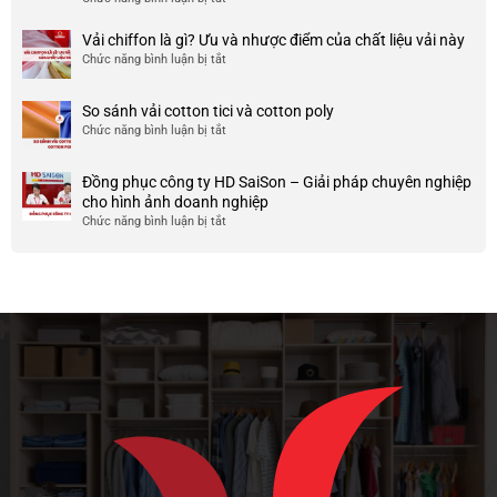
công
nhược
HCM
999+
ty
điểm
Mẫu
Vải chiffon là gì? Ưu và nhược điểm của chất liệu vải này
đẹp
của
áo
và
Chức năng bình luận bị tắt
ở
nó
thun
chất
Vải
team
lượng
chiffon
So sánh vải cotton tici và cotton poly
building
cao
là
Chức năng bình luận bị tắt
cho
ở
gì?
doanh
So
Ưu
nghiệp
sánh
và
Đồng phục công ty HD SaiSon – Giải pháp chuyên nghiệp
và
vải
nhược
cho hình ảnh doanh nghiệp
công
cotton
điểm
Chức năng bình luận bị tắt
ở
ty
tici
của
Đồng
và
chất
phục
cotton
liệu
công
poly
vải
ty
này
HD
SaiSon
–
Giải
pháp
chuyên
nghiệp
cho
hình
ảnh