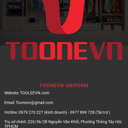
doanh
nghiệp
TOONEVN UNIFORM
Website:
TOOLEEVN.com
Email:
Toonevn@gmail.com
Hotline:
0979 270 227 (Kinh doanh) - 0977 899 728 (Tài trợ )
Trụ sở chính:
220/36/2B Nguyễn Văn Khối, Phường Thông Tây Hội,
TPHCM