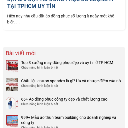
TẠI TPHCM UY TÍN
Hiện nay nhu cầu đặt áo đồng phục số lượng ít ngày một khổ
biến, ...
Bài viết mới
Top 3 xưởng may đồng phục đẹp và uy tín ở TP HCM
Chức năng bình luận bị tắt
ở
Top
3
Chất liệu cotton spandex là gì? Ưu và nhược điểm của nó
xưởng
Chức năng bình luận bị tắt
ở
may
Chất
đồng
liệu
phục
66+ Áo đồng phục công ty đẹp và chất lượng cao
cotton
đẹp
Chức năng bình luận bị tắt
ở
spandex
và
66+
là
uy
Áo
gì?
tín
999+ Mẫu áo thun team building cho doanh nghiệp và
đồng
Ưu
ở
công ty
phục
và
TP
Chức năng bình luận bị tắt
ở