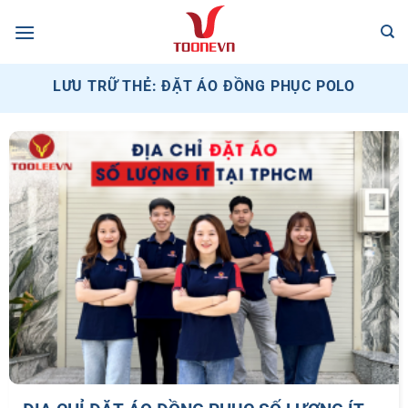
Bỏ
qua
nội
dung
LƯU TRỮ THẺ:
ĐẶT ÁO ĐỒNG PHỤC POLO