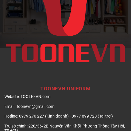
doanh
nghiệp
TOONEVN UNIFORM
Website:
TOOLEEVN.com
Email:
Toonevn@gmail.com
Hotline:
0979 270 227 (Kinh doanh) - 0977 899 728 (Tài trợ )
Trụ sở chính:
220/36/2B Nguyễn Văn Khối, Phường Thông Tây Hội,
TPHCM