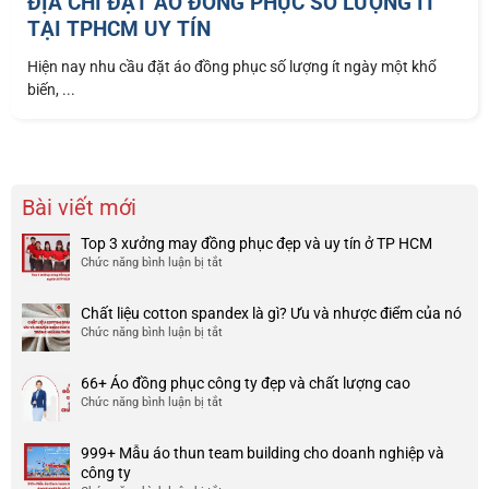
ĐỊA CHỈ ĐẶT ÁO ĐỒNG PHỤC SỐ LƯỢNG ÍT
TẠI TPHCM UY TÍN
Hiện nay nhu cầu đặt áo đồng phục số lượng ít ngày một khổ
biến, ...
Bài viết mới
Top 3 xưởng may đồng phục đẹp và uy tín ở TP HCM
Chức năng bình luận bị tắt
ở
Top
3
Chất liệu cotton spandex là gì? Ưu và nhược điểm của nó
xưởng
Chức năng bình luận bị tắt
ở
may
Chất
đồng
liệu
phục
66+ Áo đồng phục công ty đẹp và chất lượng cao
cotton
đẹp
Chức năng bình luận bị tắt
ở
spandex
và
66+
là
uy
Áo
gì?
tín
999+ Mẫu áo thun team building cho doanh nghiệp và
đồng
Ưu
ở
công ty
phục
và
TP