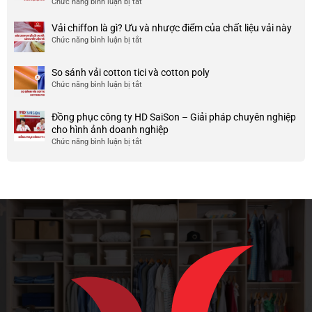
Chức năng bình luận bị tắt
ở
công
nhược
HCM
999+
ty
điểm
Mẫu
Vải chiffon là gì? Ưu và nhược điểm của chất liệu vải này
đẹp
của
áo
và
Chức năng bình luận bị tắt
ở
nó
thun
chất
Vải
team
lượng
chiffon
So sánh vải cotton tici và cotton poly
building
cao
là
Chức năng bình luận bị tắt
cho
ở
gì?
doanh
So
Ưu
nghiệp
sánh
và
Đồng phục công ty HD SaiSon – Giải pháp chuyên nghiệp
và
vải
nhược
cho hình ảnh doanh nghiệp
công
cotton
điểm
Chức năng bình luận bị tắt
ở
ty
tici
của
Đồng
và
chất
phục
cotton
liệu
công
poly
vải
ty
này
HD
SaiSon
–
Giải
pháp
chuyên
nghiệp
cho
hình
ảnh