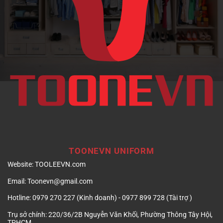
doanh
nghiệp
TOONEVN UNIFORM
Website:
TOOLEEVN.com
Email:
Toonevn@gmail.com
Hotline:
0979 270 227 (Kinh doanh) - 0977 899 728 (Tài trợ )
Trụ sở chính:
220/36/2B Nguyễn Văn Khối, Phường Thông Tây Hội,
TPHCM