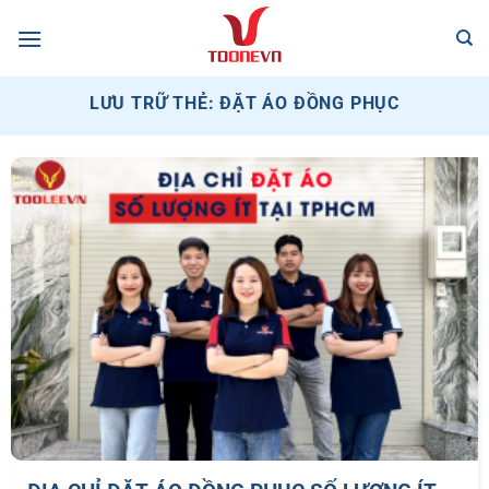
Bỏ
qua
nội
dung
LƯU TRỮ THẺ:
ĐẶT ÁO ĐỒNG PHỤC