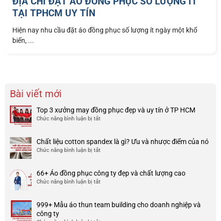
ĐỊA CHỈ ĐẶT ÁO ĐỒNG PHỤC SỐ LƯỢNG ÍT
TẠI TPHCM UY TÍN
Hiện nay nhu cầu đặt áo đồng phục số lượng ít ngày một khổ
biến, ...
Bài viết mới
Top 3 xưởng may đồng phục đẹp và uy tín ở TP HCM
Chức năng bình luận bị tắt
ở
Top
3
Chất liệu cotton spandex là gì? Ưu và nhược điểm của nó
xưởng
Chức năng bình luận bị tắt
ở
may
Chất
đồng
liệu
phục
66+ Áo đồng phục công ty đẹp và chất lượng cao
cotton
đẹp
Chức năng bình luận bị tắt
ở
spandex
và
66+
là
uy
Áo
gì?
tín
999+ Mẫu áo thun team building cho doanh nghiệp và
đồng
Ưu
ở
công ty
phục
và
TP