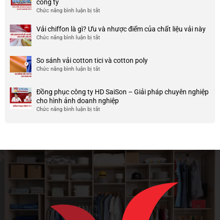
công ty
phục
và
TP
Chức năng bình luận bị tắt
ở
công
nhược
HCM
999+
ty
điểm
Mẫu
Vải chiffon là gì? Ưu và nhược điểm của chất liệu vải này
đẹp
của
áo
và
Chức năng bình luận bị tắt
ở
nó
thun
chất
Vải
team
lượng
chiffon
So sánh vải cotton tici và cotton poly
building
cao
là
Chức năng bình luận bị tắt
cho
ở
gì?
doanh
So
Ưu
nghiệp
sánh
và
Đồng phục công ty HD SaiSon – Giải pháp chuyên nghiệp
và
vải
nhược
cho hình ảnh doanh nghiệp
công
cotton
điểm
Chức năng bình luận bị tắt
ở
ty
tici
của
Đồng
và
chất
phục
cotton
liệu
công
poly
vải
ty
này
HD
SaiSon
–
Giải
pháp
chuyên
nghiệp
cho
hình