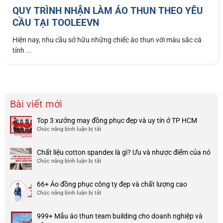
QUY TRÌNH NHẬN LÀM ÁO THUN THEO YÊU
CẦU TẠI TOOLEEVN
Hiện nay, nhu cầu sở hữu những chiếc áo thun với màu sắc cá
tính ...
Bài viết mới
Top 3 xưởng may đồng phục đẹp và uy tín ở TP HCM
Chức năng bình luận bị tắt
ở
Top
3
Chất liệu cotton spandex là gì? Ưu và nhược điểm của nó
xưởng
Chức năng bình luận bị tắt
ở
may
Chất
đồng
liệu
phục
66+ Áo đồng phục công ty đẹp và chất lượng cao
cotton
đẹp
Chức năng bình luận bị tắt
ở
spandex
và
66+
là
uy
Áo
gì?
tín
999+ Mẫu áo thun team building cho doanh nghiệp và
đồng
Ưu
ở