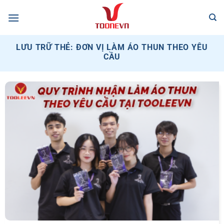
Bỏ
qua
nội
dung
LƯU TRỮ THẺ:
ĐƠN VỊ LÀM ÁO THUN THEO YÊU
CẦU