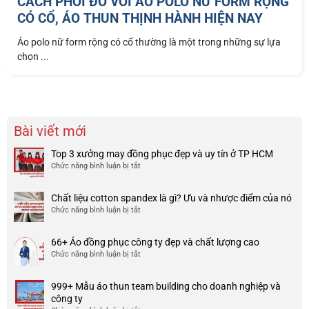
CÁCH PHỐI ĐỒ VỚI ÁO POLO NỮ FORM RỘNG
CÓ CỔ, ÁO THUN THỊNH HÀNH HIỆN NAY
Áo polo nữ form rộng có cổ thường là một trong những sự lựa
chọn ...
Bài viết mới
Top 3 xưởng may đồng phục đẹp và uy tín ở TP HCM
Chức năng bình luận bị tắt
ở
Top
3
Chất liệu cotton spandex là gì? Ưu và nhược điểm của nó
xưởng
Chức năng bình luận bị tắt
ở
may
Chất
đồng
liệu
phục
66+ Áo đồng phục công ty đẹp và chất lượng cao
cotton
đẹp
Chức năng bình luận bị tắt
ở
spandex
và
66+
là
uy
Áo
gì?
tín
999+ Mẫu áo thun team building cho doanh nghiệp và
đồng
Ưu
ở
công ty
phục
và
TP