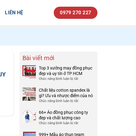
LIÊN HỆ
0979 270 227
Bài viết mới
Top 3 xưởng may đồng phục
UY
đẹp và uy tín ở TP HCM
Chức năng bình luận bị tắt
ở
Top
3
Chất liệu cotton spandex là
xưởng
gì? Ưu và nhược điểm của nó
may
Chức năng bình luận bị tắt
ở
đồng
Chất
phục
liệu
66+ Áo đồng phục công ty
đẹp
cotton
đẹp và chất lượng cao
và
spandex
Chức năng bình luận bị tắt
ở
uy
là
66+
tín
gì?
Áo
999+ Mẫu áo thun team
ở