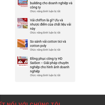
Ưu
đồng
building cho doanh nghiệp và
TP
và
phục
công ty
HCM
nhược
công
Chức năng bình luận bị tắt
ở
điểm
ty
999+
của
đẹp
Mẫu
Vải chiffon là gì? Ưu và
nó
và
áo
nhược điểm của chất liệu vải
chất
thun
này
lượng
team
Chức năng bình luận bị tắt
ở
cao
building
Vải
cho
chiffon
So sánh vải cotton tici và
doanh
là
cotton poly
nghiệp
gì?
Chức năng bình luận bị tắt
ở
và
Ưu
So
công
và
sánh
Đồng phục công ty HD
ty
nhược
vải
SaiSon – Giải pháp chuyên
điểm
cotton
nghiệp cho hình ảnh doanh
của
tici
nghiệp
chất
và
Chức năng bình luận bị tắt
ở
liệu
cotton
Đồng
vải
poly
phục
này
công
ty
HD
SaiSon
ẾT NỐI VỚI CHÚNG TÔI
–