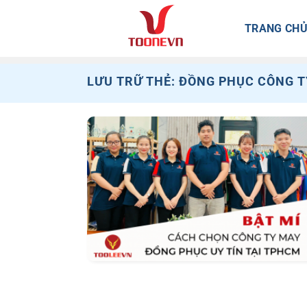
Bỏ
qua
TRANG CH
nội
dung
LƯU TRỮ THẺ:
ĐỒNG PHỤC CÔNG T