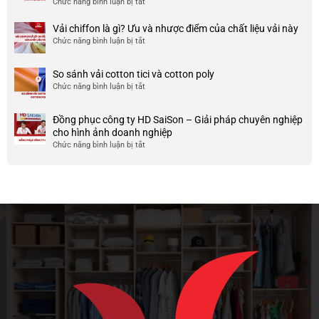
Chức năng bình luận bị tắt
ở
công
nhược
HCM
999+
ty
điểm
Mẫu
Vải chiffon là gì? Ưu và nhược điểm của chất liệu vải này
đẹp
của
áo
và
Chức năng bình luận bị tắt
ở
nó
thun
chất
Vải
team
lượng
chiffon
So sánh vải cotton tici và cotton poly
building
cao
là
Chức năng bình luận bị tắt
cho
ở
gì?
doanh
So
Ưu
nghiệp
sánh
và
Đồng phục công ty HD SaiSon – Giải pháp chuyên nghiệp
và
vải
nhược
cho hình ảnh doanh nghiệp
công
cotton
điểm
Chức năng bình luận bị tắt
ở
ty
tici
của
Đồng
và
chất
phục
cotton
liệu
công
poly
vải
ty
này
HD
SaiSon
–
Giải
pháp
chuyên
nghiệp
cho
hình
ảnh