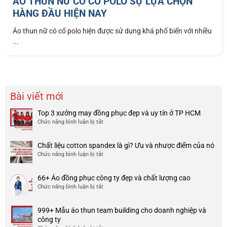
ÁO THUN NỮ CÓ CỔ POLO SỰ LỰA CHỌN
HÀNG ĐẦU HIỆN NAY
Áo thun nữ có cổ polo hiện được sử dụng khá phổ biến với nhiều
...
Bài viết mới
Top 3 xưởng may đồng phục đẹp và uy tín ở TP HCM
Chức năng bình luận bị tắt
ở
Top
3
Chất liệu cotton spandex là gì? Ưu và nhược điểm của nó
xưởng
Chức năng bình luận bị tắt
ở
may
Chất
đồng
liệu
phục
66+ Áo đồng phục công ty đẹp và chất lượng cao
cotton
đẹp
Chức năng bình luận bị tắt
ở
spandex
và
66+
là
uy
Áo
gì?
tín
999+ Mẫu áo thun team building cho doanh nghiệp và
đồng
Ưu
ở
công ty
phục
và
TP