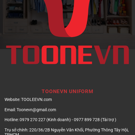
doanh
nghiệp
TOONEVN UNIFORM
Website:
TOOLEEVN.com
Email:
Toonevn@gmail.com
Hotline:
0979 270 227 (Kinh doanh) - 0977 899 728 (Tài trợ )
Trụ sở chính:
220/36/2B Nguyễn Văn Khối, Phường Thông Tây Hội,
TPHCM